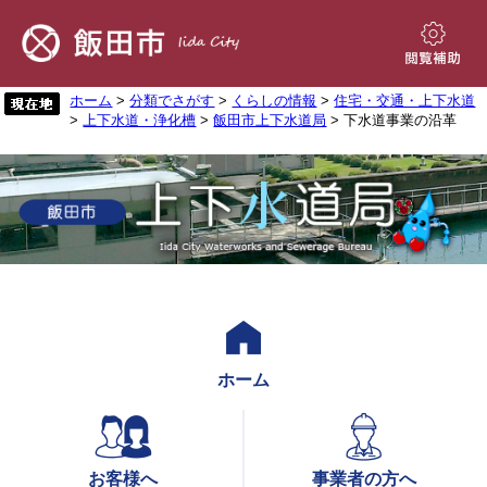
ペ
メ
ー
ニ
ジ
ュ
閲
の
ー
覧
先
を
ホーム
>
分類でさがす
>
くらしの情報
>
住宅・交通・上下水道
補
>
上下水道・浄化槽
>
飯田市上下水道局
> 下水道事業の沿革
頭
飛
助
で
ば
す。
し
て
本
文
へ
ホーム
お客様へ
事業者の方へ