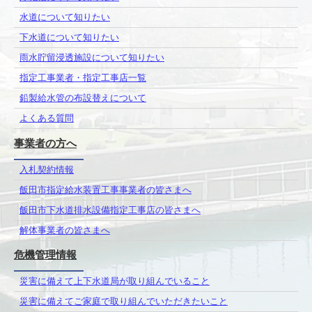
水道について知りたい
下水道について知りたい
雨水貯留浸透施設について知りたい
指定工事業者・指定工事店一覧
鉛製給水管の布設替えについて
よくある質問
事業者の方へ
入札契約情報
飯田市指定給水装置工事事業者の皆さまへ
飯田市下水道排水設備指定工事店の皆さまへ
解体事業者の皆さまへ
危機管理情報
災害に備えて上下水道局が取り組んでいること
災害に備えてご家庭で取り組んでいただきたいこと