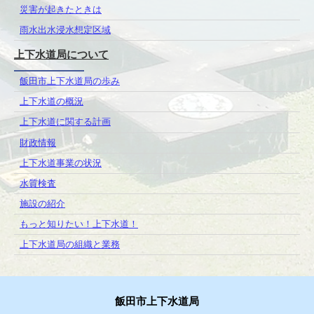
災害が起きたときは
雨水出水浸水想定区域
上下水道局について
飯田市上下水道局の歩み
上下水道の概況
上下水道に関する計画
財政情報
上下水道事業の状況
水質検査
施設の紹介
もっと知りたい！上下水道！
上下水道局の組織と業務
飯田市上下水道局