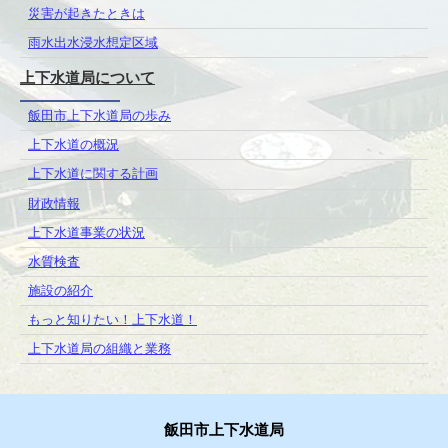
災害が起きたときは
雨水出水浸水想定区域
上下水道局について
飯田市上下水道局の歩み
上下水道の概況
上下水道に関する計画
財政情報
上下水道事業の状況
水質検査
施設の紹介
もっと知りたい！上下水道！
上下水道局の組織と業務
飯田市上下水道局