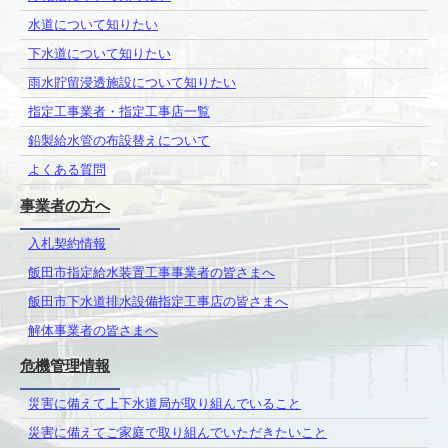
水道について知りたい
下水道について知りたい
雨水貯留浸透施設について知りたい
指定工事業者・指定工事店一覧
鉛製給水管の布設替えについて
よくある質問
事業者の方へ
入札契約情報
飯田市指定給水装置工事事業者の皆さまへ
飯田市下水道排水設備指定工事店の皆さまへ
解体事業者の皆さまへ
危機管理情報
災害に備えて上下水道局が取り組んでいること
災害に備えてご家庭で取り組んでいただきたいこと