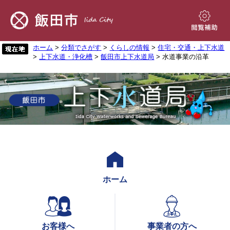
ペ
メ
ー
ニ
ジ
ュ
閲
の
ー
覧
先
を
ホーム
>
分類でさがす
>
くらしの情報
>
住宅・交通・上下水道
補
>
上下水道・浄化槽
>
飯田市上下水道局
> 水道事業の沿革
頭
飛
助
で
ば
す。
し
て
本
文
へ
ホーム
お客様へ
事業者の方へ