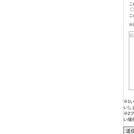
こ
こ
※
※1
いし
※2
い場