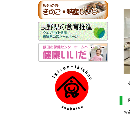
水に
お友