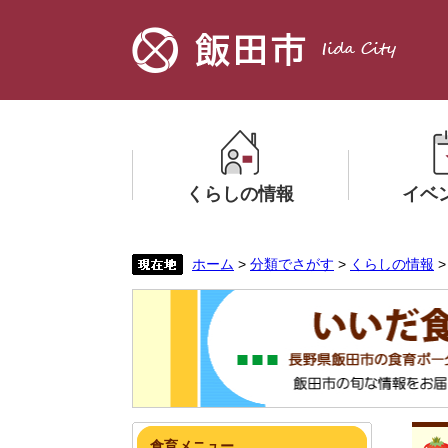
ペ
メ
ー
ニ
ジ
ュ
の
ー
先
を
頭
飛
で
ば
す。
し
くらしの情報
イベ
て
本
文
メ
メ
ホーム
>
分類でさがす
>
くらしの情報
へ
ニ
ニ
ュ
ュ
ー
ー
を
を
ひ
ひ
ら
ら
く
く
本
食育メニュー