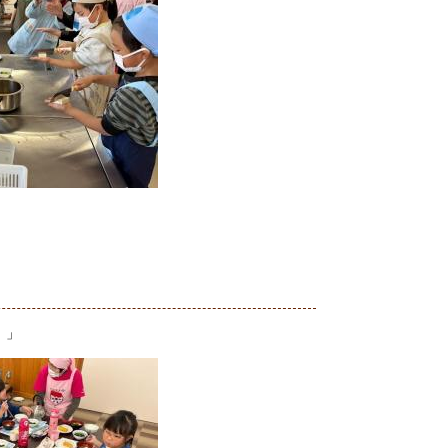
切ります
！」