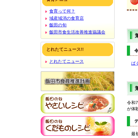
文
食育って何？
域産域消の食育店
飯田の旬
飯田市食生活改善推進協議会
とれたてニュース!!
とれたてニュース
ぱ
令和
が体
最