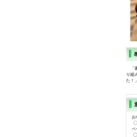
「家
り組
た！
お
ペ