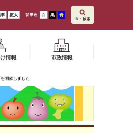
標準
拡大
白
黒
青
背景色
ID・検索
向け情報
市政情報
メ
ンを開催しました
ニ
いいだ食育
ュ
ー
を
ひ
ら
く