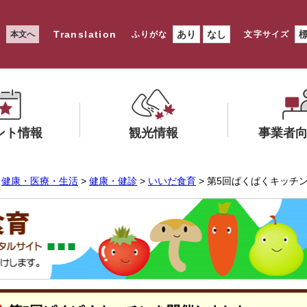
Translation
あり
なし
本文へ
ふりがな
文字サイズ
ント情報
観光情報
事業者
メ
メ
>
健康・医療・生活
>
健康・健診
>
いいだ食育
> 第5回ぱくぱくキッチ
ニ
ニ
ュ
ュ
ー
ー
を
を
ひ
ひ
ら
ら
く
く