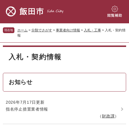
ペ
メ
ー
ニ
ジ
ュ
閲
の
ー
覧
先
を
補
ホーム
>
分類でさがす
>
事業者向け情報
>
入札・工事
>
入札・契約情
現在地
頭
飛
助
報
で
ば
す。
し
本
て
文
入札・契約情報
本
文
へ
お知らせ
2026年7月17日更新
指名停止措置業者情報
財政課