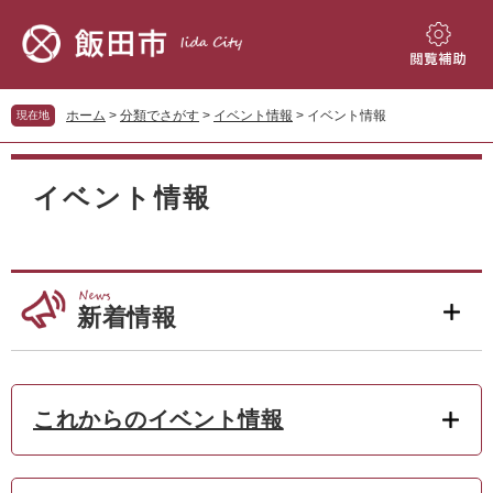
ペ
メ
ー
ニ
ジ
ュ
閲
の
ー
覧
先
を
補
ホーム
>
分類でさがす
>
イベント情報
>
イベント情報
現在地
頭
飛
助
で
ば
本
す。
し
文
イベント情報
て
本
文
へ
新着情報
これからのイベント情報