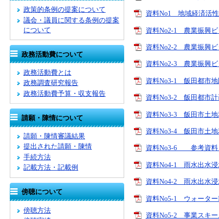
政策的条例の提案について
資料No1 地域経済活性化
議会・議員に関する条例の提案
について
資料No2-1 農業振興
資料No2-2 農業振興ビ
政務活動費について
資料No2-3 農業振興
政務活動費とは
資料No3-1 飯田都市
政務調査研究報告
政務活動費予算・収支報告
資料No3-2 飯田都市
資料No3-3 飯田市土
請願・陳情について
資料No3-4 飯田市土
請願・陳情審議結果
提出された請願・陳情
資料No3-6 参考資料
手続方法
資料No4-1 雨水出水
記載方法・記載例
資料No4-2 雨水出水浸
傍聴について
資料No5-1 ウォーター
傍聴方法
資料No5-2 事業スキー