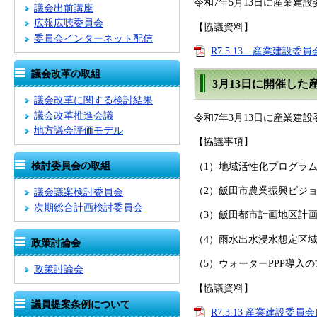
令和7年5月13日に産業建
議会出前講座
広報広聴委員会
【協議資料】
委員会インターネット配信
R7.5.13 産業建設委
議会改革の取組
3月13日に開催し
議会改革に関する検討結果
議会改革推進会議
令和7年3月13日に産業建
地方議会評価モデル
【協議事項】
検討委員会の取組
（1）地域活性化プログラム
（2）飯田市農業振興ビジ
議会議案検討委員会
次期総合計画検討委員会
（3）飯田都市計画地区計
（4）雨水出水浸水想定区
政策討論会
（5）ウォーターPPP導入
政策討論会
【協議資料】
議員提案条例について
R7.3.13 産業建設委員