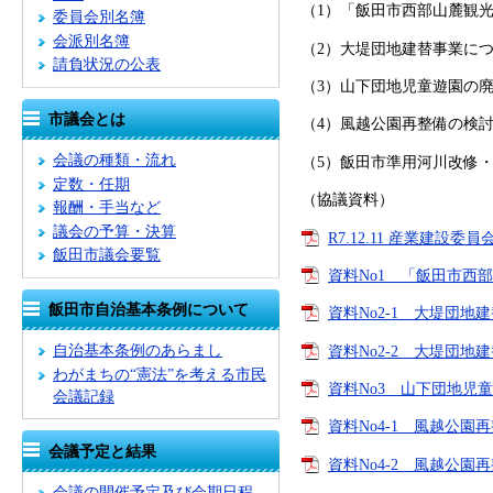
（1）「飯田市西部山麓観
委員会別名簿
会派別名簿
（2）大堤団地建替事業に
請負状況の公表
（3）山下団地児童遊園の
市議会とは
（4）風越公園再整備の検
会議の種類・流れ
（5）飯田市準用河川改修
定数・任期
（協議資料）
報酬・手当など
議会の予算・決算
R7.12.11 産業建設
飯田市議会要覧
資料No1 「飯田市西部
飯田市自治基本条例について
資料No2-1 大堤団地
自治基本条例のあらまし
資料No2-2 大堤団地
わがまちの“憲法”を考える市民
資料No3 山下団地児童
会議記録
資料No4-1 風越公園
会議予定と結果
資料No4-2 風越公園
会議の開催予定及び会期日程