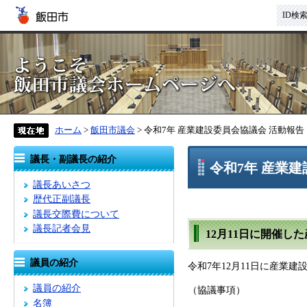
ID検
ホーム
>
飯田市議会
> 令和7年 産業建設委員会協議会 活動報告
議長・副議長の紹介
令和7年 産業
議長あいさつ
歴代正副議長
議長交際費について
議長記者会見
12月11日に開催し
議員の紹介
令和7年12月11日に産業
議員の紹介
（協議事項）
名簿