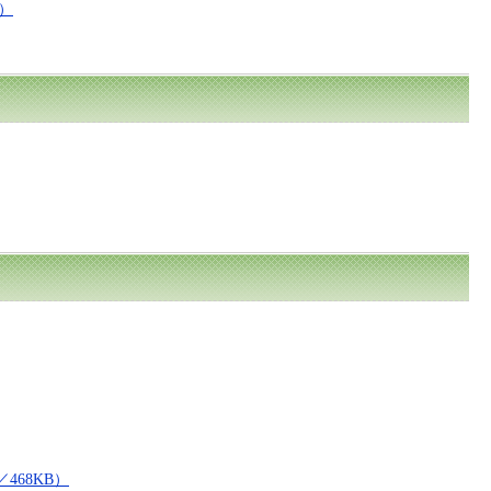
）
468KB）