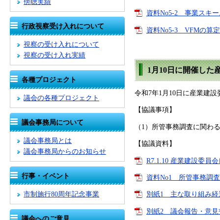
傍聴実績
資料No5-2 事業スキー
行政視察受け入れについて
資料No5-3 VFMの算定
視察の受け入れについて
視察の受け入れ実績
1月10日に開催し
各種プロジェクト
令和7年1月10日に産業建
議会の各種プロジェクト
【協議事項】
議会事務局について
（1）所管事務調査に関わ
議会事務局とは
【協議資料】
議会事務局からのお知らせ
R7.1.10 産業建設委員
行事・イベント
資料No1 所管事務調査
市制施行80周年記念事業
別紙1 主な取り組み経過
別紙2 議会報告・意見交
議会へのご意見