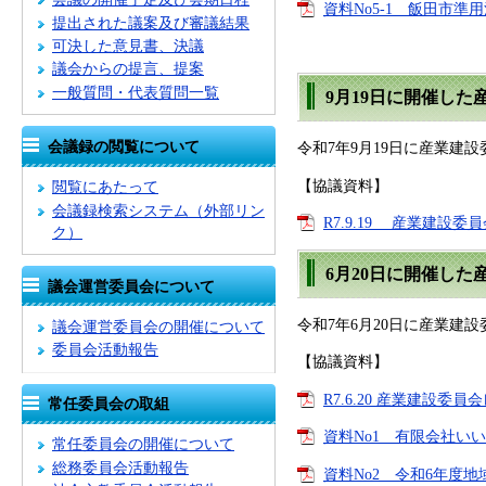
資料No5-1 飯田市準
提出された議案及び審議結果
可決した意見書、決議
議会からの提言、提案
一般質問・代表質問一覧
9月19日に開催し
会議録の閲覧について
令和7年9月19日に産業建
【協議資料】
閲覧にあたって
会議録検索システム
（外部リン
R7.9.19 産業建設委
ク）
6月20日に開催し
議会運営委員会について
令和7年6月20日に産業建
議会運営委員会の開催について
委員会活動報告
【協議資料】
R7.6.20 産業建設委員
常任委員会の取組
資料No1 有限会社いい
常任委員会の開催について
総務委員会活動報告
資料No2 令和6年度地