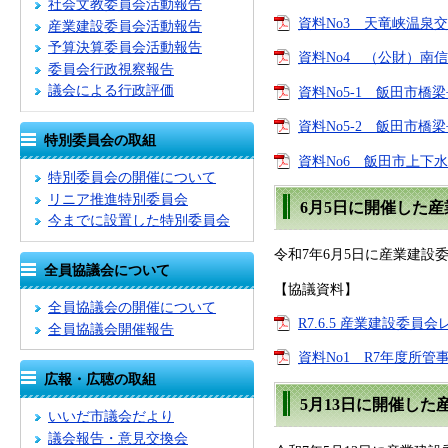
社会文教委員会活動報告
資料No3 天竜峡温泉
産業建設委員会活動報告
予算決算委員会活動報告
資料No4 （公財）南信
委員会行政視察報告
議会による行政評価
資料No5-1 飯田市橋
資料No5-2 飯田市橋
特別委員会の取組
資料No6 飯田市上下水
特別委員会の開催について
リニア推進特別委員会
6月5日に開催した
今までに設置した特別委員会
令和7年6月5日に産業建
全員協議会について
【協議資料】
全員協議会の開催について
R7.6.5 産業建設委員会
全員協議会開催報告
資料No1 R7年度所管
広報・広聴の取組
5月13日に開催し
いいだ市議会だより
議会報告・意見交換会