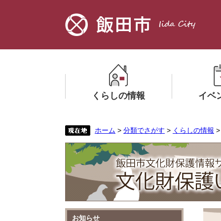
ペ
メ
ー
ニ
ジ
ュ
の
ー
先
を
頭
飛
で
ば
す。
し
くらしの情報
イベ
て
本
文
メ
メ
ホーム
>
分類でさがす
>
くらしの情報
へ
ニ
ニ
ュ
ュ
ー
ー
を
を
ひ
ひ
ら
ら
く
く
本
お知らせ