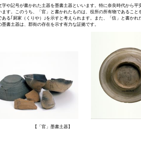
文字や記号が書かれた土器を墨書土器といいます。特に奈良時代から平
います。このうち、「官」と書かれたものは、役所の所有物であること
である｢厨家（くりや）｣を示すと考えられます。また、「信」と書かれ
の墨書土器は、郡衙の存在を示す有力な証拠です。
【「官」墨書土器】 【「