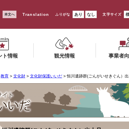
Translation
あり
なし
本文へ
ふりがな
文字サイズ
ント情報
観光情報
事業者
メ
メ
>
教育
>
文化財
>
文化財保護いいだ
> 恒川遺跡群(ごんがいせきぐん）
ニ
ニ
ュ
ュ
ー
ー
を
を
ひ
ひ
ら
ら
く
く