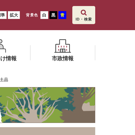
標準
拡大
白
黒
青
背景色
ID・検索
向け情報
市政情報
メ
出土品
ニ
文化財保護
ュ
ー
を
ひ
ら
く