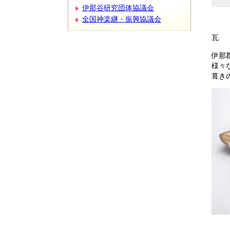
伊那谷研究団体協議会
全国神楽継・振興協議会
【
瓦
伊那
様々
葺き
【