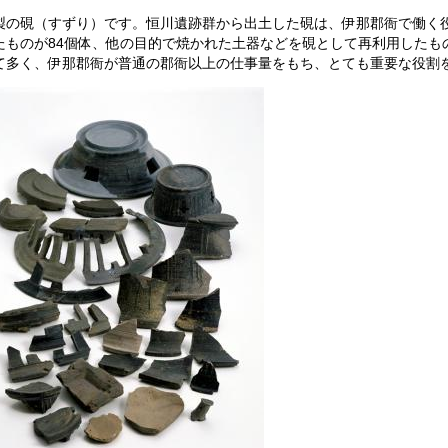
製の硯（すずり）です。恒川遺跡群から出土した硯は、伊那郡衙で働く
たものが84個体、他の目的で焼かれた土器などを硯として再利用したも
て多く、伊那郡衙が普通の郡衙以上の仕事量をもち、とても重要な役割