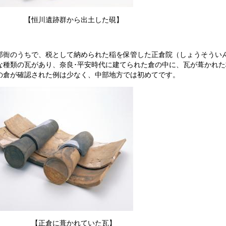
恒川遺跡群から出土した硯】
郡衙のうちで、税として納められた稲を保管した正倉院（しょうそうい
な種類の瓦があり、奈良･平安時代に建てられた倉の中に、瓦が葺かれ
の倉が確認された例は少なく、中部地方では初めてです。
正倉に葺かれていた瓦】