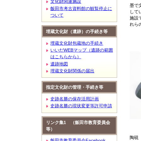
文化財関連施設
墨で
飯田市考古資料館の観覧停止に
して
ついて
施設
れら
埋蔵文化財（遺跡）の手続き等
埋蔵文化財包蔵地の手続き
いいだWEBマップ（遺跡の範囲
はこちらから）
遺跡地図
埋蔵文化財関係の届出
指定文化財の管理・手続き等
史跡名勝の保存活用計画
史跡名勝の現状変更等許可申請
リンク集1 （飯田市教育委員会
等）
陶硯
飯田市教育委員会Facebook