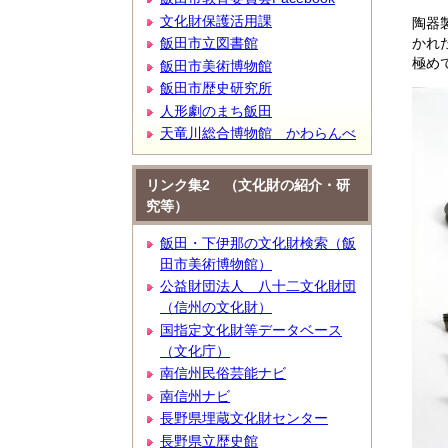
文化財保護活用課
陶器
かれ
飯田市立図書館
極め
飯田市美術博物館
飯田市歴史研究所
人形劇のまち飯田
天竜川総合博物館 かわらんべ
リンク集2 （文化財の紹介・研
究等）
飯田・下伊那の文化財検索（飯
田市美術博物館）
公益財団法人 八十二文化財団
（信州の文化財）
国指定文化財等データベース
（文化庁）
南信州民俗芸能ナビ
南信州ナビ
長野県埋蔵文化財センター
長野県立歴史館