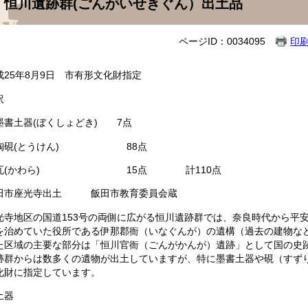
恒川遺跡群(ごんがいせきぐん）出土品
ページID：0034095
印
成25年8月9日 市有形文化財指定
訳
土器(ぼくしょどき) 7点
硯(とうけん) 88点
(かわら) 15点 計110点
田市座光寺出土 飯田市教育委員会蔵
寺地区の国道153号の両側に広がる恒川遺跡群では、奈良時代から平安
を治めていた役所である伊那郡衙（いなぐんが）の遺構（過去の建物な
た区域の主要な部分は「恒川官衙（ごんがかんが）遺跡」として国の史
跡群からは数多くの遺物が出土していますが、特に墨書土器や硯（すず
化財に指定しています。
土器