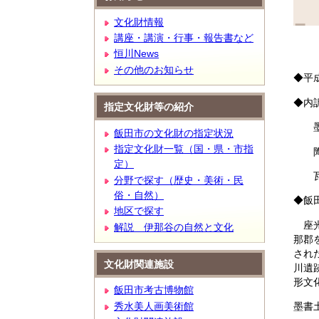
文
文化財情報
講座・講演・行事・報告書など
恒川News
その他のお知らせ
◆平
◆内
指定文化財等の紹介
墨書
飯田市の文化財の指定状況
指定文化財一覧（国・県・市指
陶
定）
瓦
分野で探す（歴史・美術・民
俗・自然）
◆飯
地区で探す
座光
解説 伊那谷の自然と文化
那郡
され
文化財関連施設
川遺
形文
飯田市考古博物館
秀水美人画美術館
墨書