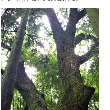
※3 枝下（えだした）：樹木の一番下の枝から根元までの高さ。