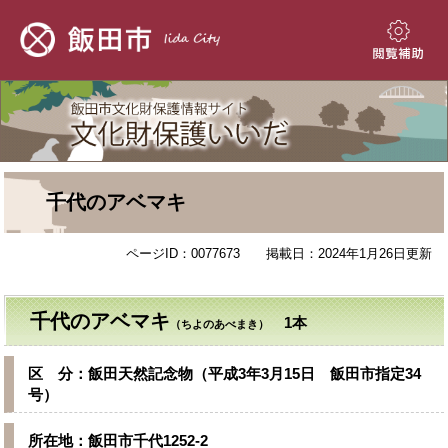
ペ
メ
ー
ニ
ジ
ュ
閲
の
ー
覧
先
を
補
頭
飛
助
で
ば
す。
し
て
本
本
千代のアベマキ
文
文
へ
ページID：0077673
掲載日：2024年1月26日更新
千代のアベマキ
1本
（ちよのあべまき）
区 分：飯田天然記念物（平成3年3月15日 飯田市指定34
号）
所在地：飯田市千代1252-2