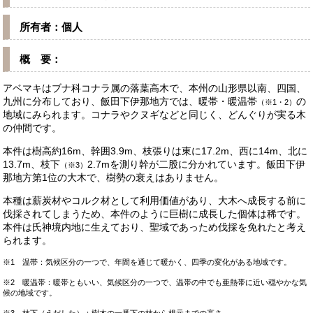
所有者：個人
概 要：
アベマキはブナ科コナラ属の落葉高木で、本州の山形県以南、四国、
九州に分布しており、飯田下伊那地方では、暖帯・暖温帯
の
（※1・2）
地域にみられます。コナラやクヌギなどと同じく、どんぐりが実る木
の仲間です。
本件は樹高約16m、幹囲3.9m、枝張りは東に17.2m、西に14m、北に
13.7m、枝下
2.7mを測り幹が二股に分かれています。飯田下伊
（※3）
那地方第1位の大木で、樹勢の衰えはありません。
本種は薪炭材やコルク材として利用価値があり、大木へ成長する前に
伐採されてしまうため、本件のように巨樹に成長した個体は稀です。
本件は氏神境内地に生えており、聖域であっため伐採を免れたと考え
られます。
※1 温帯：気候区分の一つで、年間を通じて暖かく、四季の変化がある地域です。
※2 暖温帯：暖帯ともいい、気候区分の一つで、温帯の中でも亜熱帯に近い穏やかな気
候の地域です。