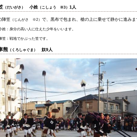
笠
小姓
1人
（だいがさ）
（こしょう ※3）
の陣笠
で、黒布で包まれ、槍の上に乗せて静かに進みま
（じんがさ ※2）
小姓：身分の高い人に仕えた少年をいいます。
陣笠：戦地でかぶった笠です。
車熊
奴9人
（くろしゃぐま）