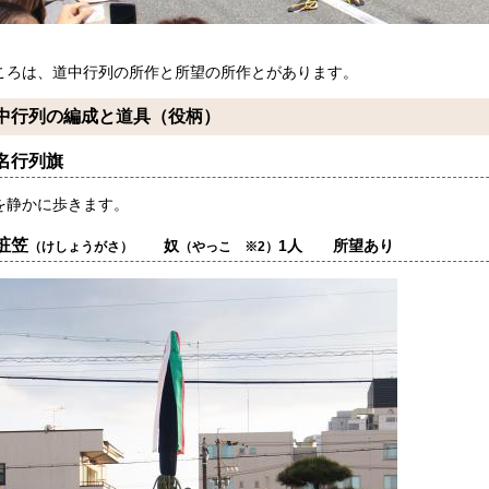
ころは、道中行列の所作と所望の所作とがあります。
中行列の編成と道具（役柄）
名行列旗
を静かに歩きます。
粧笠
奴
1人 所望あり
（けしょうがさ）
（やっこ ※2）