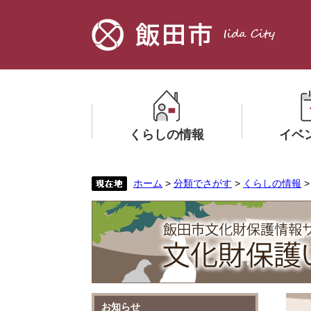
ペ
メ
ー
ニ
ジ
ュ
の
ー
先
を
頭
飛
で
ば
す。
し
くらしの情報
イベ
て
本
文
メ
メ
ホーム
>
分類でさがす
>
くらしの情報
へ
ニ
ニ
ュ
ュ
ー
ー
を
を
ひ
ひ
ら
ら
く
く
本
お知らせ