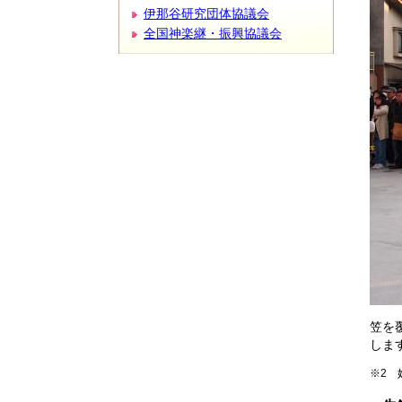
伊那谷研究団体協議会
全国神楽継・振興協議会
笠を
しま
※2 