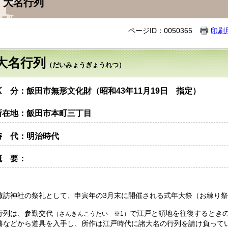
大名行列
ページID：0050365
印刷
大名行列
（だいみょうぎょうれつ）
区 分：飯田市無形文化財（昭和43
年11月19日 指定
）
所在地：飯田市本町三丁目
時 代：明治時代
概 要：
諏訪神社の祭礼として、申寅年の3月末に開催される式年大祭（お練り
行列は、参勤交代
で江戸と領地を往復するとき
（さんきんこうたい ※1）
藩などから道具を入手し、所作は江戸時代に諸大名の行列を請け負って