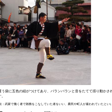
覆う袋に五色の紐がつけてあり、バランバランと音をたてて揺り動かさ
す。
奴：武家で働く者で雑務をこなしていた者をいい、農民や町人が雇われていたとい