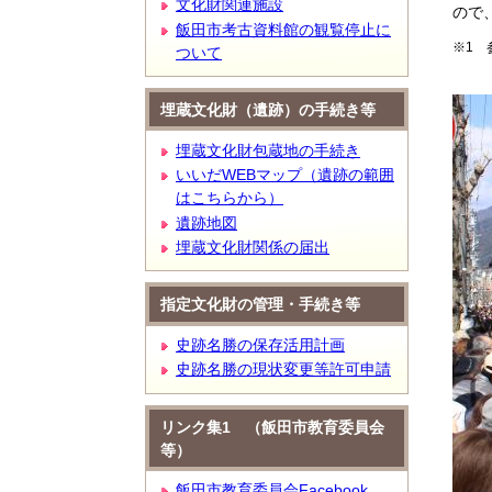
文化財関連施設
ので
飯田市考古資料館の観覧停止に
※1 
ついて
埋蔵文化財（遺跡）の手続き等
埋蔵文化財包蔵地の手続き
いいだWEBマップ（遺跡の範囲
はこちらから）
遺跡地図
埋蔵文化財関係の届出
指定文化財の管理・手続き等
史跡名勝の保存活用計画
史跡名勝の現状変更等許可申請
リンク集1 （飯田市教育委員会
等）
飯田市教育委員会Facebook