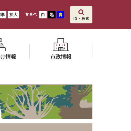
標準
拡大
白
黒
青
背景色
ID・検索
向け情報
市政情報
メ
ニ
文化財保護
ュ
ー
を
ひ
ら
く