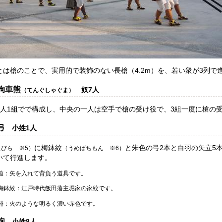
とは槍のことで、実用的で装飾のない長槍（4.2m）を、若い衆が3列で
狗車熊
奴7人
（てんぐしゃぐま）
3人1組でで構成し、中央の一人は空手で槍の受け役で、3組一度に槍の
弓
小姓1人
に梅鉢紋
と朱色の弓2本と白羽の矢立5
えびら ※5）
（うめばちもん ※6）
いて行進します。
箙：矢を入れて背負う道具です。
梅鉢紋：江戸時代飯田藩主堀家の家紋です。
緋：火のような明るく濃い赤色です。
砲
小姓8人