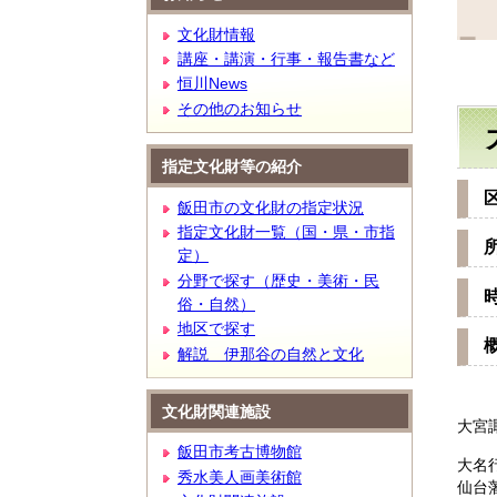
文
文化財情報
講座・講演・行事・報告書など
恒川News
その他のお知らせ
指定文化財等の紹介
飯田市の文化財の指定状況
指定文化財一覧（国・県・市指
定）
分野で探す（歴史・美術・民
俗・自然）
地区で探す
解説 伊那谷の自然と文化
文化財関連施設
大宮
飯田市考古博物館
大名
秀水美人画美術館
仙台