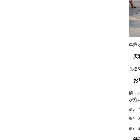
車熊
天
長槍
お
箙
（
が抱
※5 
※6 
※7 
鉄