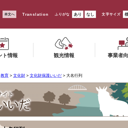
Translation
あり
なし
本文へ
ふりがな
文字サイズ
ント情報
観光情報
事業者
メ
メ
>
教育
>
文化財
>
文化財保護いいだ
> 大名行列
ニ
ニ
ュ
ュ
ー
ー
を
を
ひ
ひ
ら
ら
く
く