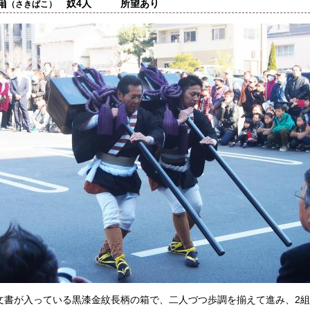
箱
奴4人 所望あり
（さきばこ）
文書が入っている黒漆金紋長柄の箱で、二人づつ歩調を揃えて進み、2