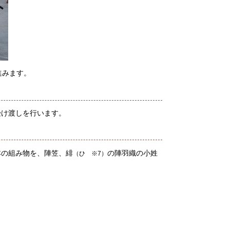
進みます。
受け渡しを行います。
本の組み物を、陣笠、緋
の陣羽織の小姓
（ひ ※7）