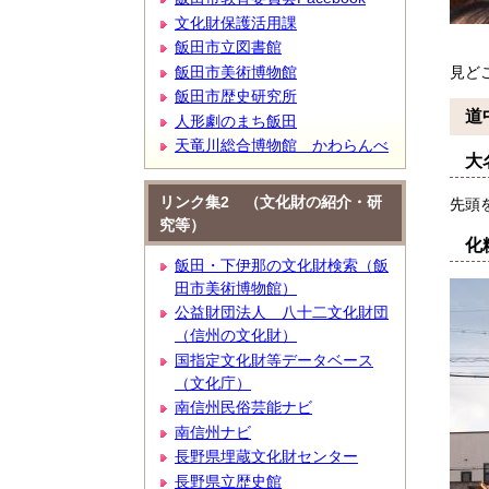
文化財保護活用課
飯田市立図書館
飯田市美術博物館
見ど
飯田市歴史研究所
道
人形劇のまち飯田
天竜川総合博物館 かわらんべ
大
リンク集2 （文化財の紹介・研
先頭
究等）
化
飯田・下伊那の文化財検索（飯
田市美術博物館）
公益財団法人 八十二文化財団
（信州の文化財）
国指定文化財等データベース
（文化庁）
南信州民俗芸能ナビ
南信州ナビ
長野県埋蔵文化財センター
長野県立歴史館