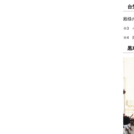
台
殿様
※3 
※4 
黒