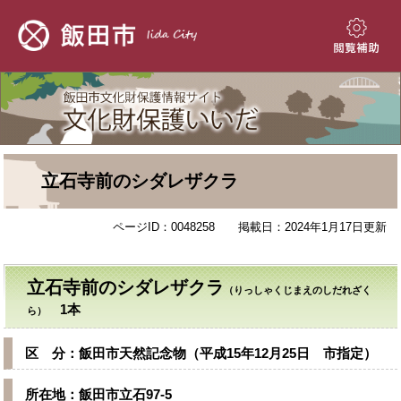
ペ
メ
ー
ニ
ジ
ュ
閲
の
ー
覧
先
を
補
頭
飛
助
で
ば
す。
し
て
本
本
立石寺前のシダレザクラ
文
文
へ
ページID：0048258
掲載日：2024年1月17日更新
立石寺前のシダレザクラ
（りっしゃくじまえのしだれざく
1本
ら）
区 分：飯田市天然記念物（平成15年12月25日 市指定）
所在地：飯田市立石97-5