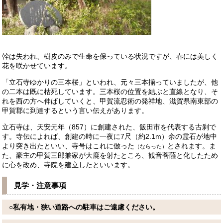
幹は失われ、樹皮のみで生命を保っている状況ですが、春には美しく
花を咲かせています。
「立石寺ゆかりの三本桜」といわれ、元々三本揃っていましたが、他
の二本は既に枯死しています。三本桜の位置を結ぶと直線となり、そ
れを西の方へ伸ばしていくと、甲賀流忍術の発祥地、滋賀県南東部の
甲賀郡に到達するという言い伝えがあります。
立石寺は、天安元年（857）に創建された、飯田市を代表する古刹で
す。寺伝によれば、創建の時に一夜に7尺（約2.1m）余の霊石が地中
より突き出たといい、寺号はこれに倣った
とされます。ま
（ならった）
た、豪主の甲賀三郎兼家が大鹿を射たところ、観音菩薩と化したため
に心を改め、寺院を建立したといいます。
見学・注意事項
○私有地・狭い道路への駐車はご遠慮ください。