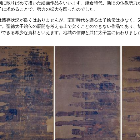
別に散りばめて描いた絵画作品をいいます。鎌倉時代、新旧の仏教勢力
子に求めることで、勢力の拡大を図ったのでした。
は残存状況が良くはありませんが、室町時代を遡る太子絵伝は少なく、
す。聖徳太子絵伝の展開を考える上で欠くことのできない作品であり、
ができる希少な資料といえます。地域の信仰と共に太子堂に伝わりまし