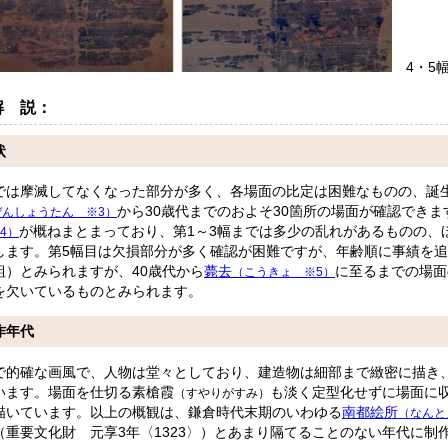
4・5
解 説：
状
では摩滅してなくなった部分が多く、各場面の比定は困難なものの、誕
から30歳代までのおよそ30箇所の場面が確認でき
ぜんしょうたん ※3）
が概ねまとまっており、第1～3幅までは多少の乱れがあるものの、
4）
します。第5幅目は欠損部分が多く確認が困難ですが、年齢順に事績を追
組）とみられますが、40歳代から
薨去
に至るまでの場面
（こうきょ ※5）
を欠いているものとみられます。
作年代
で的確な画風で、人物は堂々としており、建造物は細部まで緻密に描き
います。場面を仕切る素槍霞
も淡く定型化せずに場面に
（すやりがすみ）
描いています。以上の概観は、鎌倉時代末期のいわゆる
南都絵所
（なんと
（重要文化財 元享3年〈1323〉）とあまり隔てることのない年代に制