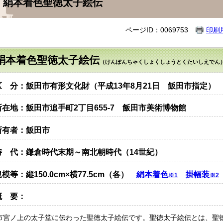
絹本着色聖徳太子絵伝
ページID：0069753
印刷
絹本着色聖徳太子絵伝
（けんぽんちゃくしょくしょうとくたいしえでん
区 分：飯田市有形文化財（平成13年8月21日 飯田市指定）
所在地：飯田市追手町2丁目655-7 飯田市美術博物館
所有者：飯田市
時 代：鎌倉時代末期～南北朝時代（14世紀）
規模等：縦150.0cm×横77.5cm（各）
絹本着色
掛幅装
※1
※2
概 要：
市宮ノ上の太子堂に伝わった聖徳太子絵伝です。聖徳太子絵伝とは、聖