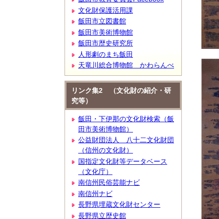
文化財保護活用課
飯田市立図書館
飯田市美術博物館
飯田市歴史研究所
人形劇のまち飯田
天竜川総合博物館 かわらんべ
リンク集2 （文化財の紹介・研
究等）
飯田・下伊那の文化財検索（飯
田市美術博物館）
公益財団法人 八十二文化財団
（信州の文化財）
国指定文化財等データベース
（文化庁）
南信州民俗芸能ナビ
南信州ナビ
長野県埋蔵文化財センター
長野県立歴史館