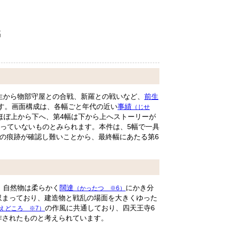
幅
生から物部守屋との合戦、新羅との戦いなど、
前生
ます。画面構成は、各幅ごと年代の近い
事績
（じせ
ほぼ上から下へ、第4幅は下から上へストーリーが
っていないものとみられます。本件は、5幅で一具
の痕跡が確認し難いことから、最終幅にあたる第6
、自然物は柔らかく
闊達
にかき分
（かったつ ※6）
収まっており、建造物と戦乱の場面を大きくゆった
の作風に共通しており、四天王寺6
えどころ ※7）
作されたものと考えられています。