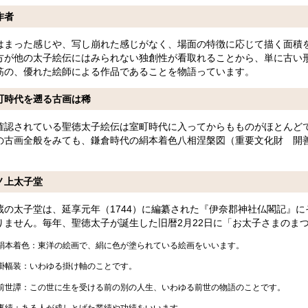
作者
はまった感じや、写し崩れた感じがなく、場面の特徴に応じて描く面積
方が他の太子絵伝にはみられない独創性が看取れることから、単に古い
筋の、優れた絵師による作品であることを物語っています。
町時代を遡る古画は稀
確認されている聖徳太子絵伝は室町時代に入ってからもものがほとんどで
の古画全般をみても、鎌倉時代の絹本着色八相涅槃図（重要文化財 開
ノ上太子堂
蔵の太子堂は、延享元年（1744）に編纂された『伊奈郡神社仏閣記』
りません。毎年、聖徳太子が誕生した旧暦2月22日に「お太子さまのま
本着色：東洋の絵画で、絹に色が塗られている絵画をいいます。
幅装：いわゆる掛け軸のことです。
世譚：この世に生を受ける前の別の人生、いわゆる前世の物語のことです。