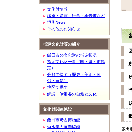
文
文化財情報
講座・講演・行事・報告書など
恒川News
その他のお知らせ
指定文化財等の紹介
飯田市の文化財の指定状況
指定文化財一覧（国・県・市指
定）
分野で探す（歴史・美術・民
俗・自然）
地区で探す
解説 伊那谷の自然と文化
文化財関連施設
飯田市考古博物館
秀水美人画美術館
飯田