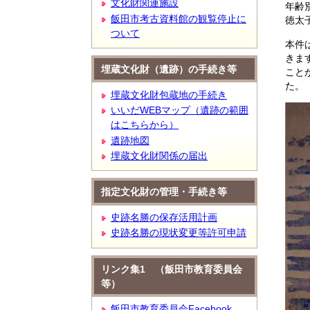
文化財関連施設
年齢
飯田市考古資料館の観覧停止に
徳太
ついて
本件
きま
埋蔵文化財（遺跡）の手続き等
こと
た。
埋蔵文化財包蔵地の手続き
いいだWEBマップ（遺跡の範囲
はこちらから）
遺跡地図
埋蔵文化財関係の届出
指定文化財の管理・手続き等
史跡名勝の保存活用計画
史跡名勝の現状変更等許可申請
リンク集1 （飯田市教育委員会
等）
飯田市教育委員会Facebook