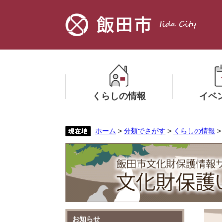
ペ
メ
ー
ニ
ジ
ュ
の
ー
先
を
頭
飛
で
ば
す。
し
くらしの情報
イベ
て
本
文
メ
メ
ホーム
>
分類でさがす
>
くらしの情報
へ
ニ
ニ
ュ
ュ
ー
ー
を
を
ひ
ひ
ら
ら
く
く
本
お知らせ