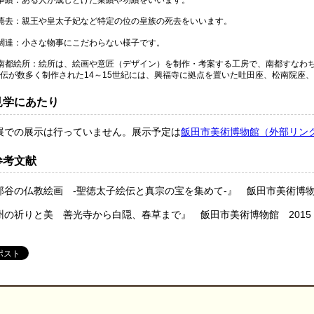
績：ある人が成しとげた業績や功績をいいます。
去：親王や皇太子妃など特定の位の皇族の死去をいいます。
達：小さな物事にこだわらない様子です。
都絵所：絵所は、絵画や意匠（デザイン）を制作・考案する工房で、南都すなわち
伝が数多く制作された14～15世紀には、興福寺に拠点を置いた吐田座、松南院座
見学にあたり
展での展示は行っていません。展示予定は
飯田市美術博物館
（外部リン
参考文献
那谷の仏教絵画 -聖徳太子絵伝と真宗の宝を集めて-』 飯田市美術博物館
州の祈りと美 善光寺から白隠、春草まで』 飯田市美術博物館 2015