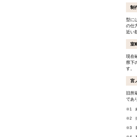
制
型に
の仕
近い
室
現在
県下
す。
宮
旧所
であ
※1
絹
※2
掛
※3
前