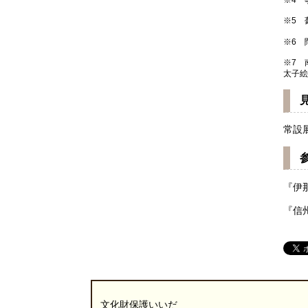
※4
事
※5
薨
※6
闊
※7
南
太子絵
常設
『伊
『信
文化財保護いいだ