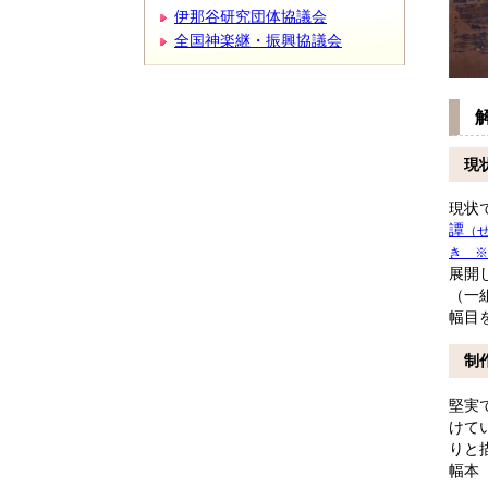
伊那谷研究団体協議会
全国神楽継・振興協議会
現
現状
譚
（
き ※
展開
（一
幅目
制
堅実
けて
りと
幅本