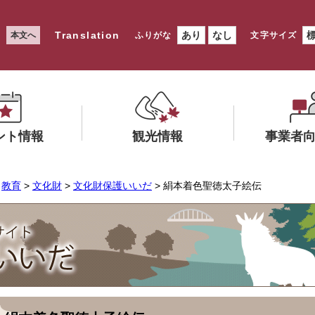
Translation
あり
なし
本文へ
ふりがな
文字サイズ
ント情報
観光情報
事業者
メ
メ
>
教育
>
文化財
>
文化財保護いいだ
> 絹本着色聖徳太子絵伝
ニ
ニ
ュ
ュ
ー
ー
を
を
ひ
ひ
ら
ら
く
く