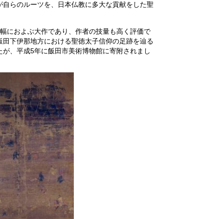
が自らのルーツを、日本仏教に多大な貢献をした聖
5幅におよぶ大作であり、作者の技量も高く評価で
飯田下伊那地方における聖徳太子信仰の足跡を辿る
たが、平成5年に飯田市美術博物館に寄附されまし