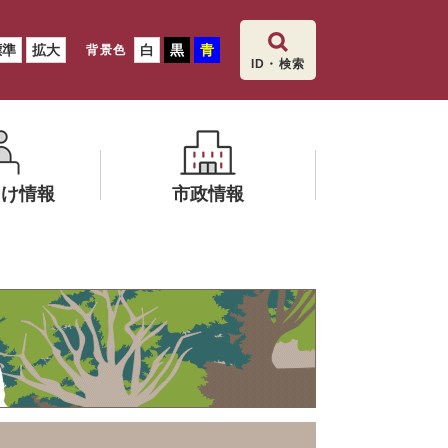
標準
拡大
白
黒
青
背景色
ID・検索
向け情報
市政情報
メ
ニ
文化財保護
ュ
ー
を
ひ
ら
く