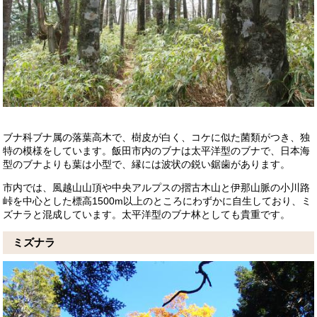
ブナ科ブナ属の落葉高木で、樹皮が白く、コケに似た菌類がつき、独
特の模様をしています。
飯田市内のブナは太平洋型のブナで、日本海
型のブナよりも葉は小型で、縁には波状の鋭い鋸歯があります。
市内では、風越山山頂や中央アルプスの摺古木山と伊那山脈の小川路
峠を中心とした標高1500m以上のところにわずかに自生しており、ミ
ズナラと混成しています。
太平洋型のブナ林としても貴重です。
ミズナラ