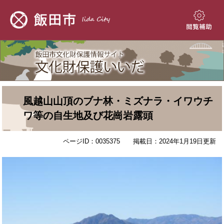
ペ
メ
ー
ニ
ジ
ュ
閲
の
ー
覧
先
を
補
頭
飛
助
で
ば
す。
し
て
本
本
風越山山頂のブナ林・ミズナラ・イワウチ
文
文
ワ等の自生地及び花崗岩露頭
へ
ページID：0035375
掲載日：2024年1月19日更新