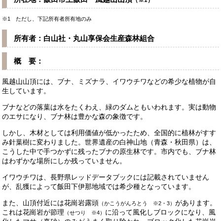
（※1）
※1 ただし、下記所有者所有地のみ
所有者：白山社・丸山享保会生産森林組合
概 要：
風越山山頂には、ブナ、ミズナラ、イワウチワなどの希少な植物が自
生しています。
ブナなどの落葉は水をたくわえ、緑のダムともいわれます。
実は動物
のエサになり、ブナ林は豊かな森の象徴です。
しかし、木材としては利用価値が低かったため、全国的に植林がすす
み針葉樹に変わりました。
世界遺産の白神山地（青森・秋田県）は、
こうした中で手つかずに残ったブナの原生林です。
市内でも、ブナ林
はわずかな場所にしか残っていません。
イワウチワは、長野県レッドデータブックには記載されていません
が、乱獲によって飯田下伊那地域では希少種となっています。
また、山頂付近には花崗岩露頭
があります。
（かこうがんろとう ※2・3）
これは花崗岩が節理
に沿って風化しブロックになり、風
（せつり ※4）