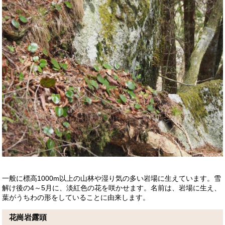
一般に標高1000m以上の山林や湿り気の多い岩場に生えています。
雪
解け後の4～5月に、淡紅色の花を咲かせます。
名前は、岩場に生え、
葉がうちわの形をしていることに由来します。
花崗岩露頭