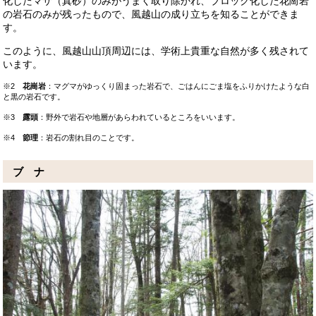
化したマサ（真砂）のみがうまく取り除かれ、ブロック化した花崗岩
の岩石のみが残ったもので、風越山の成り立ちを知ることができま
す。
このように、風越山山頂周辺には、学術上貴重な自然が多く残されて
います。
※2
花崗岩
：マグマがゆっくり固まった岩石で、ごはんにごま塩をふりかけたような白
と黒の岩石です。
※3
露頭
：野外で岩石や地層があらわれているところをいいます。
※4
節理
：岩石の割れ目のことです。
ブ ナ