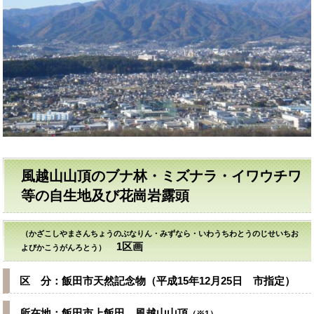
風越山山頂のブナ林・ミズナラ・イワウチワ
等の自生地及び花崗岩露頭
（かざこしやまさんちょうのぶなりん・みずなら・いわうちわとうのじせいちお
1区画
よびかこうがんろとう）
区 分：飯田市天然記念物（平成15年12月25日 市指定）
所在地：飯田市上飯田 風越山山頂