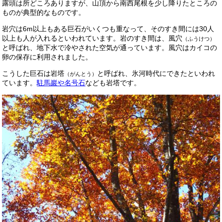
露頭は所どころありますが、山頂から南西尾根を少し降りたところの
ものが典型的なものです。
岩穴は6m以上もある巨石がいくつも重なって、そのすき間には30人
以上も人が入れるといわれています。
岩のすき間は、風穴
（ふうけつ）
と呼ばれ、地下水で冷やされた空気が通っています。
風穴はカイコの
卵の保存に利用されました。
こうした巨石は岩塔
と呼ばれ、氷河時代にできたといわれ
（がんとう）
ています。
駐馬巖や名号石
なども岩塔です。