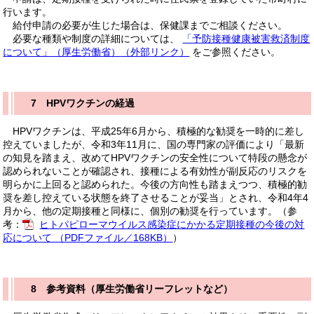
行います。
給付申請の必要が生じた場合は、保健課までご相談ください。
必要な種類や制度の詳細については、
「予防接種健康被害救済制度
について」（厚生労働省）
（外部リンク）
をご参照ください。
7 HPVワクチンの経過
HPVワクチンは、平成25年6月から、積極的な勧奨を一時的に差し
控えていましたが、令和3年11月に、国の専門家の評価により「最新
の知見を踏まえ、改めてHPVワクチンの安全性について特段の懸念が
認められないことが確認され、接種による有効性が副反応のリスクを
明らかに上回ると認められた。今後の方向性も踏まえつつ、積極的勧
奨を差し控えている状態を終了させることが妥当」とされ、令和4年4
月から、他の定期接種と同様に、個別の勧奨を行っています。（参
考：
ヒトパピローマウイルス感染症にかかる定期接種の今後の対
応について （PDFファイル／168KB）
）
8 参考資料（厚生労働省リーフレットなど）