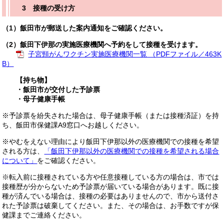
3 接種の受け方
（1）飯田市が郵送した案内通知をご確認ください。
（2）飯田下伊那の実施医療機関へ予約をして接種を受けます。
子宮頸がんワクチン実施医療機関一覧 （PDFファイル／463K
B）
【持ち物】
・飯田市が交付した予診票
・母子健康手帳
※予診票を紛失された場合は、母子健康手帳（または接種済証）を持
ち、飯田市保健課A9窓口へお越しください。
※やむをえない理由により飯田下伊那以外の医療機関での接種を希望
される方は、
「飯田下伊那以外の医療機関での接種を希望される場合
について」
をご確認ください。
※転入前に接種されている方や任意接種している方の場合は、市では
接種歴が分からないため予診票が届いている場合があります。既に接
種が済んでいる場合は、接種の必要はありませんので、市から送付さ
れた予診票は破棄してください。また、その場合は、お手数ですが保
健課までご連絡ください。