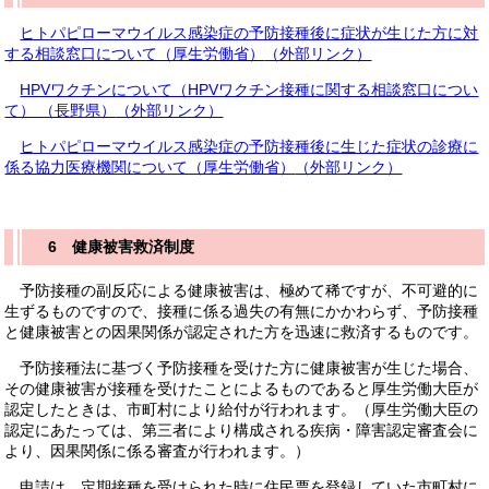
ヒトパピローマウイルス感染症の予防接種後に症状が生じた方に対
する相談窓口について（厚生労働省）
（外部リンク）
HPVワクチンについて（HPVワクチン接種に関する相談窓口につい
て） （長野県）
（外部リンク）
ヒトパピローマウイルス感染症の予防接種後に生じた症状の診療に
係る協力医療機関について（厚生労働省）
（外部リンク）
6 健康被害救済制度
予防接種の副反応による健康被害は、極めて稀ですが、不可避的に
生ずるものですので、接種に係る過失の有無にかかわらず、予防接種
と健康被害との因果関係が認定された方を迅速に救済するものです。
予防接種法に基づく予防接種を受けた方に健康被害が生じた場合、
その健康被害が接種を受けたことによるものであると厚生労働大臣が
認定したときは、市町村により給付が行われます。（厚生労働大臣の
認定にあたっては、第三者により構成される疾病・障害認定審査会に
より、因果関係に係る審査が行われます。）
申請は、定期接種を受けられた時に住民票を登録していた市町村に