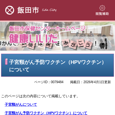
ペ
メ
ー
ニ
ジ
ュ
閲
の
ー
覧
先
を
補
頭
飛
助
で
ば
す。
し
て
本
本
文
子宮頸がん予防ワクチン（HPVワクチン）
文
へ
について
ページID：0079484
掲載日：2026年4月1日更新
このページは次の内容について掲載しています。
子宮頸がんについて
子宮頸がん予防ワクチン（HPVワクチン）について