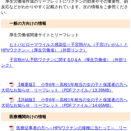
厚生労働省作成のリーフレットにワクチンの効果やその重要性、副
反応などがわかりやすく記載されています。次の情報をご参照くださ
い。
一般の方向けの情報
厚生労働省関連サイトとリーフレット
ヒトパピローマウイルス感染症～子宮頸がん（子宮けいがん）と
HPVワクチン～（厚生労働省）
（外部リンク）
子宮頸がん予防ワクチンに関するQ＆A (厚生労働省）
（外部リ
ンク）
【概要版】 小学6年～高校1年相当の女の子と保護者の方へ
大切なお知らせ リーフレット （PDFファイル／13.39MB）
【詳細版】 小学6年～高校1年相当の女の子と保護者の方へ
大切なお知らせ リーフレット （PDFファイル／14.65MB）
医療機関向けの情報
医療従事者の方へ～HPVワクチンの接種に当たって～ リー