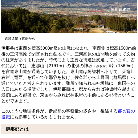
遺跡遠景（東側から）
伊那谷は東西を標高3000m級の山脈に挟まれ、南西側は標高1500m前
後の三河高原で閉塞された盆地です。三河高原の山間地を縫って文物
の往来がありましたが、時代により主要な街道は変遷しています。古
代においては、恵那山（2191m）の北側の神坂
峠（1569m）
（みさか）
を官道東山道が通過していました。東山道は阿智村へ下りて、天竜川
右岸（竜西）を通って伊那谷を抜け、佐久郡から上野国（群馬県）へ
通じていたと考えられています。難所で知られる神坂峠は、東国への
入口にあたる場所でした。伊那郡衙は、都からみれば神坂峠を越えて
最初にある郡衙で、東国からみれば神坂峠の手前にある郡衙というこ
とができます。
このような地理条件が、伊那郡の事務量の多さや、後述する
郡長官の
役職
にも影響しているかもしれません。
伊那郡とは