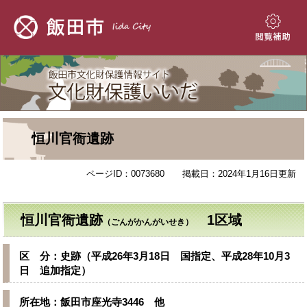
ペ
メ
ー
ニ
ジ
ュ
閲
の
ー
覧
先
を
補
頭
飛
助
で
ば
す。
し
て
本
本
恒川官衙遺跡
文
文
へ
ページID：0073680
掲載日：2024年1月16日更新
恒川官衙遺跡
1区域
（ごんがかんがいせき）
区 分：史跡（平成26年3月18日 国指定、平成28年10月3
日 追加指定）
所在地：飯田市座光寺3446 他