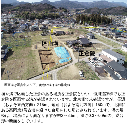
区画溝は写真中央左下、黄色い線は溝の推定線
塀や溝で区画した正倉のある場所を正倉院といい、恒川遺跡群でも正
倉院を区画する溝が確認されています。北東側で未確認ですが、長辺
（およそ東西方向）215m、短辺（およそ南北方向）150mで、北側に
ある高岡第1号古墳を避けた台形をした形とみられています。溝の規
模は、場所により異なりますが幅2～3.5m、深さ0.3～0.9mの、逆台
形の断面をしています。