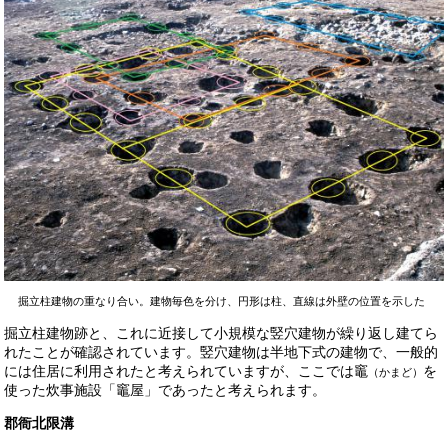
掘立柱建物の重なり合い。建物毎色を分け、円形は柱、直線は外壁の位置を示した
掘立柱建物跡と、これに近接して小規模な竪穴建物が繰り返し建てら
れたことが確認されています。竪穴建物は半地下式の建物で、一般的
には住居に利用されたと考えられていますが、ここでは竈
を
（かまど）
使った炊事施設「竈屋」であったと考えられます。
郡衙北限溝