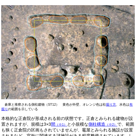
倉庫と推察される側柱建物（ST12） 黄色が外壁、オレンジ色は柱
掘り方
、水色は
布
掘り
の範囲を示している
本格的な正倉院が形成される前の状態です。正倉とみられる建物が設
置されますが、規模は3×3
間
と小規模な
側柱構造
で、範囲
（※1）
（※2）
も狭く正倉院の区画もされていませんが、竈屋とみられる施設が設置
されるなど、官衙に関連する諸施設がある程度整備されています。し