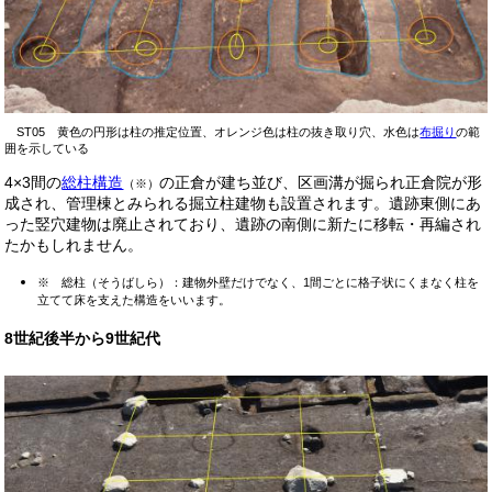
ST05 黄色の円形は柱の推定位置、オレンジ色は柱の抜き取り穴、水色は
布掘り
の範
囲を示している
4×3間の
総柱構造
の正倉が建ち並び、区画溝が掘られ正倉院が形
（※）
成され、管理棟とみられる掘立柱建物も設置されます。遺跡東側にあ
った竪穴建物は廃止されており、遺跡の南側に新たに移転・再編され
たかもしれません。
※
総柱（そうばしら）：建物外壁だけでなく、1間ごとに格子状にくまなく柱を
立てて床を支えた構造をいいます。
8世紀後半から9世紀代