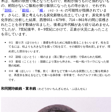
米は、稲籾の状態で塊となったもので、籾粒が揃うものと揃わないも
の、籾殻がないご飯粒が握り飯状になったもの等があり、それぞれ
「
頴稲
」、「
穀稲
」、「
糒
」
の可能性が指摘されていま
（※2・3・4）
す。さらに、粟と考えられる炭化穀物も出土しています。炭化米を理
化学的に分析した結果、西暦651～679年、714～861年の間に収穫さ
れたことを示す数値が出ました。後者は年代幅があり絞り込めません
でしたが、7世紀後半、8～9世紀にかけて、正倉が火災にあったこと
を示しています。
※1
掘り方（ほりかた）：基礎を作るために地面を掘ることをいいます。柱を立
てるには、柱よりも大きな穴を掘って柱を立て、その後回りを埋め戻しますが、埋
め戻した部分をいいます。
※2
頴稲（えいとう）：穂のまま（茎に繋がった状態）で収められた稲籾。
※3
穀稲（こくとう）：脱穀により茎から外され、一粒一粒バラバラになった状
態の稲籾。
※4
糒（ほしい）：干飯。炊く・蒸すなどで食べられる状態にしたご飯を乾燥さ
せ、再度水を加えるなどして食べる保存食・非常食で、今のアルファ米に近いもの
です。
和同開珎銀銭・富本銭
（わどうかいちんぎんせん・ふほんせん）