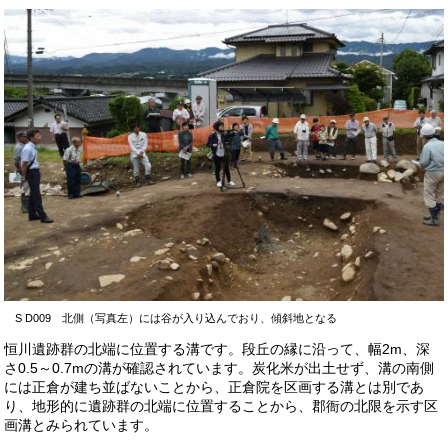
S D009 北側（写真左）には谷が入り込んでおり、傾斜地となる
恒川遺跡群の北端に位置する溝です。段丘の縁に沿って、幅2m、深
さ0.5～0.7mの溝が確認されています。炭化米が出土せず、溝の南側
には正倉が建ち並ばないことから、正倉院を区画する溝とは別であ
り、地形的に遺跡群の北端に位置することから、郡衙の北限を示す区
画溝とみられています。