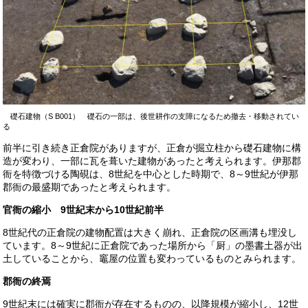
礎石建物（S B001） 礎石の一部は、後世耕作の支障になるため撤去・移動されてい
る
前半に引き続き正倉院がありますが、正倉が掘立柱から礎石建物に構
造が変わり、一部に瓦を葺いた建物があったと考えられます。伊那郡
衙を特徴づける陶硯は、8世紀を中心とした時期で、8～9世紀が伊那
郡衙の最盛期であったと考えられます。
官衙の縮小 9世紀末から10世紀前半
8世紀代の正倉院の建物配置は大きく崩れ、正倉院の区画溝も埋没し
ています。8～9世紀に正倉院であった場所から「厨」の墨書土器が出
土していることから、竈屋の位置も変わっているものとみられます。
郡衙の終焉
9世紀末には確実に郡衙が存在するものの、以降規模が縮小し、12世