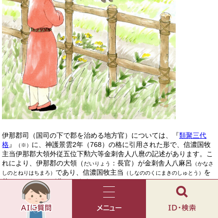
伊那郡司（国司の下で郡を治める地方官）については、『
類聚三代
格
』
に、神護景雲2年（768）の格に引用された形で、信濃国牧
（※）
主当伊那郡大領外従五位下勲六等金刺舎人八麿の記述があります。こ
れにより、伊那郡の大領（
：長官）が金刺舎人八麻呂
だいりょう
（かなさ
であり、信濃国牧主当
を
しのとねりはちまろ）
（しなののくにまきのしゅとう）
兼ねていたことが分かります。
AI
チ
当時、信濃国をはじめ東国では馬が飼育され、朝廷に納められていま
ャ
メ
検
した。限られた時期ですが、伊那郡の長官は信濃国全体の牧の担当官
ッ
ニ
索
でもありました。こうした伊那郡長官の立場は、伊那郡衙の事務量