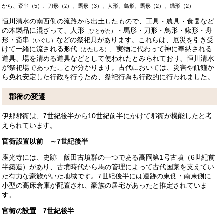
から、斎串（5）、刀形（2）、馬形（3）、人形、鳥形、馬形（2）、鏃形（2）
恒川清水の南西側の流路から出土したもので、工具・農具・食器など
の木製品に混ざって、人形
・馬形・刀形・鳥形・鍬形・舟
（ひとがた）
形・斎串
などの祭祀具があります。これらは、厄災を引き受
（いぐし）
けて一緒に流される形代
、実物に代わって神に奉納される
（かたしろ）
道具、場を清める道具などとして使われたとみられており、恒川清水
が祭祀場であったことが分かります。古代においては、災害や飢饉か
ら免れ安定した行政を行うため、祭祀行為も行政的に行われました。
郡衙の変遷
伊那郡衙は、7世紀後半から10世紀前半にかけて郡衙が機能したと考
えられています。
官衙設置以前 ～7世紀後半
座光寺には、史跡 飯田古墳群の一つである高岡第1号古墳（6世紀前
半築造）があり、古墳時代から馬の管理によって古代国家を支えてい
た有力な豪族がいた地域です。7世紀後半には遺跡の東側・南東側に
小型の高床倉庫が配置され、豪族の居宅があったと推定されていま
す。
官衙の設置 7世紀後半