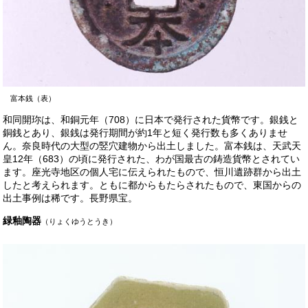
富本銭（表）
和同開珎は、和銅元年（708）に日本で発行された貨幣です。銀銭と
銅銭とあり、銀銭は発行期間が約1年と短く発行数も多くありませ
ん。奈良時代の大型の竪穴建物から出土しました。富本銭は、天武天
皇12年（683）の頃に発行された、わが国最古の鋳造貨幣とされてい
ます。座光寺地区の個人宅に伝えられたもので、恒川遺跡群から出土
したと考えられます。ともに都からもたらされたもので、東国からの
出土事例は稀です。長野県宝。
緑釉陶器
（りょくゆうとうき）