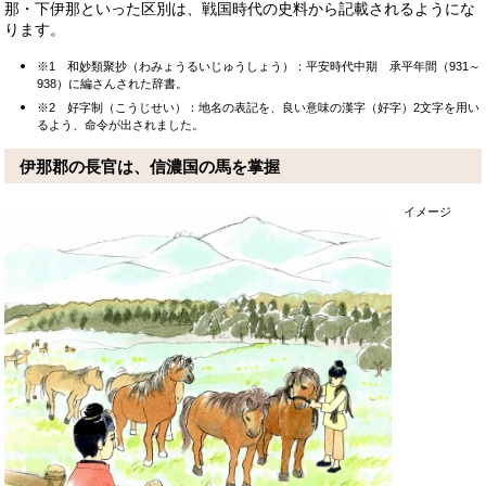
那・下伊那といった区別は、戦国時代の史料から記載されるようにな
ります。
※1
和妙類聚抄（わみょうるいじゅうしょう）：平安時代中期 承平年間（931～
938）に編さんされた辞書。
※2
好字制（こうじせい）：地名の表記を、良い意味の漢字（好字）2文字を用い
るよう、命令が出されました。
伊那郡の長官は、信濃国の馬を掌握
イメージ