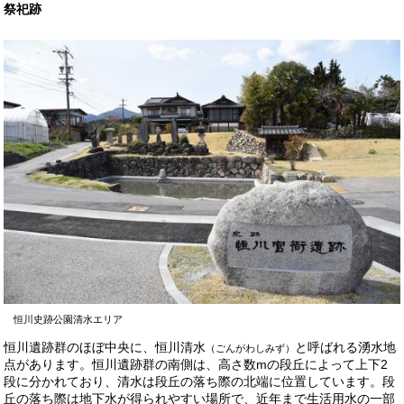
祭祀跡
恒川史跡公園清水エリア
恒川遺跡群のほぼ中央に、恒川清水
と呼ばれる湧水地
（ごんがわしみず）
点があります。恒川遺跡群の南側は、高さ数mの段丘によって上下2
段に分かれており、清水は段丘の落ち際の北端に位置しています。段
丘の落ち際は地下水が得られやすい場所で、近年まで生活用水の一部