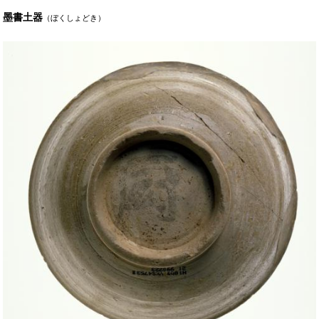
墨書土器
（ぼくしょどき）