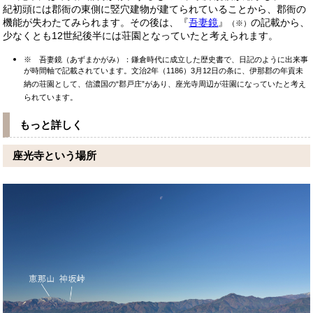
紀初頭には郡衙の東側に竪穴建物が建てられていることから、郡衙の
機能が失わたてみられます。その後は、『
吾妻鏡
』
の記載から、
（※）
少なくとも12世紀後半には荘園となっていたと考えられます。
※
吾妻鏡（あずまかがみ）：鎌倉時代に成立した歴史書で、日記のように出来事
が時間軸で記載されています。文治2年（1186）3月12日の条に、伊那郡の年貢未
納の荘園として、信濃国の“郡戸庄”があり、座光寺周辺が荘園になっていたと考え
られています。
もっと詳しく
座光寺という場所