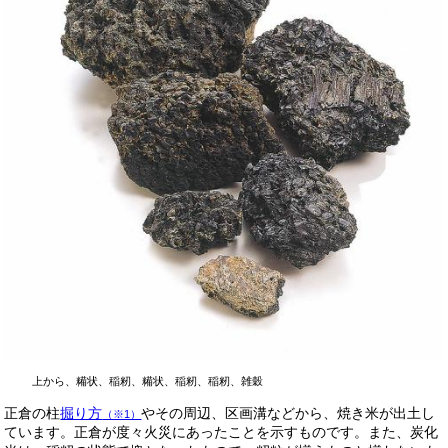
上から、糒状、稲籾、糒状、稲籾、稲籾、雑穀
正倉の柱
掘り方
やその周辺、区画溝などから、焼き米が出土し
（※1）
ています。正倉が度々火災にあったことを示すものです。また、炭化