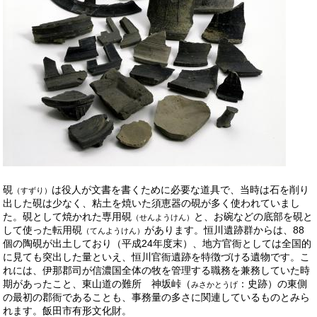
硯
は役人が文書を書くために必要な道具で、当時は石を削り
（すずり）
出した硯は少なく、粘土を焼いた須恵器の硯が多く使われていまし
た。硯として焼かれた専用硯
と、お碗などの底部を硯と
（せんようけん）
して使った転用硯
があります。恒川遺跡群からは、88
（てんようけん）
個の陶硯が出土しており（平成24年度末）、地方官衙としては全国的
に見ても突出した量といえ、恒川官衙遺跡を特徴づける遺物です。こ
れには、伊那郡司が信濃国全体の牧を管理する職務を兼務していた時
期があったこと、東山道の難所 神坂峠（
：史跡）の東側
みさかとうげ
の最初の郡衙であることも、事務量の多さに関連しているものとみら
れます。飯田市有形文化財。