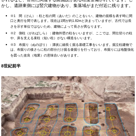
かし、遺跡東側には竪穴建物があり、集落域がまだ付近に残ります。
※1
間（けん）：柱と柱の間（あいだ）のことをいい、建物の規模を表す時に間
口と奥行を間で表します。現在は1間が約1.82mと決まっていますが、古代では長
さを示す単位ではないため、建物によって長さが異なります。
※2
側柱（がわばしら）：建物外壁の柱をいいますが、ここでは、間仕切りの柱
や、床を支える束柱（短い柱）がない構造をいいます。
※3
布掘り（ぬのぼり）：溝状に細長く掘る基礎工事をいいます。掘立柱建物で
は、布掘りの後さらに柱の部分だけ掘る壷掘りを行っており、布掘りには地盤強化
を図った改良（地業）の意味合いがあります。
8世紀前半