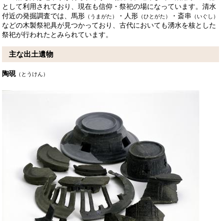
として利用されており、現在も信仰・祭祀の場になっています。清水
付近の発掘調査では、馬形
・人形
・斎串
（うまがた）
（ひとがた）
（いぐし）
などの木製祭祀具が見つかっており、古代においても湧水を核とした
祭祀が行われたとみられています。
主な出土遺物
陶硯
（とうけん）