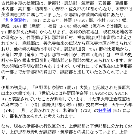
古代律令期の信濃国は、伊那郡・諏訪郡・筑摩郡・安曇郡・更級郡・
水内郡・高井郡・埴科郡・小県郡・佐久郡の10郡からなり、木曽郡は
美濃国恵那郡に属していました。伊那郡は信濃国の南端にあたり、
『
和名類聚抄
』
によると、伴野
郷、小村
郷、
（※1）
（ともの）
（おむら）
麻続
郷（麻績）、福智
郷の4郷（流布本では輔衆
（おみ）
（ふくち）
（ふ
郷を加えた5郷）からなります。各郷の所在地は、現在残る地名等
す）
の研究から、伴野郷は下伊那郡豊丘村、福智郷は伊那市富県に比定さ
れており、麻続郷は、善光寺如来の伝説から座光寺地区が考えられて
おり、他の郷の場所は不明です。諏訪郡辺良
郷の比定地から、
（てら）
天竜川左岸（竜東）では伊那市三峰川が、右岸（竜西）は、中世の史
料から駒ケ根市太田切川が諏訪郡と伊那郡の境とみられています。古
代の領域は不明な部分もありますが、いずれにしても現在の上伊那郡
の一部までが伊那郡の範囲で、諏訪郡と接していたとみられていま
す。
伊那の初見は、「科野国伊奈評□（鹿カ）大贄」と記載された藤原宮
出土の木簡であり、7世紀末には科野国伊奈評
（しなののくにいなのこお
と表記されていたことが判明しています。また東大寺正倉院宝物
り）
の麻布袋に「□（信）濃国伊那郡小村□（郷）交易布一段 天平十八年
（746）十月」と書かれており、和銅6年（713）の
好字制
によ
（※2）
り、郡名が改められたと考えられます。
なお、現在の伊那谷の行政区分は、上伊那郡と下伊那郡に分かれてお
り、上伊那郡辰野町が諏訪郡・筑摩郡との境になっています。上伊