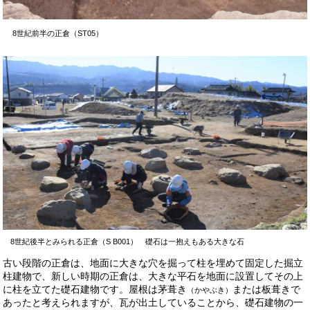
8世紀前半の正倉（ST05）
8世紀後半とみられる正倉（S B001） 礎石は一抱えもある大きな石
古い段階の正倉は、地面に大きな穴を掘って柱を埋めて固定した掘立
柱建物で、新しい時期の正倉は、大きな平石を地面に設置してその上
に柱を立てた礎石建物です。屋根は茅葺き
または板葺きで
（かやぶき）
あったと考えられますが、瓦が出土していることから、礎石建物の一