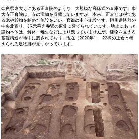
奈良県東大寺にある正倉院のような、大規模な高床式の倉庫です。東
大寺正倉院は、寺の宝物を収蔵していますが、本来、正倉とは税であ
る米や穀物を納めた施設をいい、官衙の中心施設です。恒川遺跡群の
中央北寄り、JR元善光寺駅の東側に建てられています。地上にあった
建物本体は、解体・焼失などにより残っていませんが、建物を支える
基礎構造が地中に残されており、現在（2020年）、22棟の正倉と考
えられる建物跡が見つかっています。