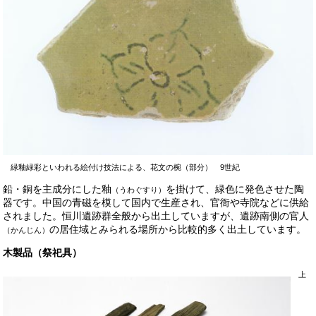
緑釉緑彩といわれる絵付け技法による、花文の椀（部分） 9世紀
鉛・銅を主成分にした釉
を掛けて、緑色に発色させた陶
（うわぐすり）
器です。中国の青磁を模して国内で生産され、官衙や寺院などに供給
されました。恒川遺跡群全般から出土していますが、遺跡南側の官人
の居住域とみられる場所から比較的多く出土しています。
（かんじん）
木製品（祭祀具）
上