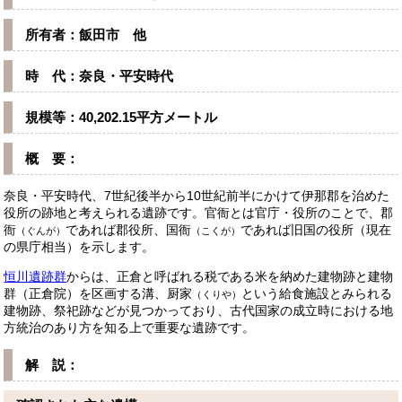
所有者：飯田市 他
時 代：奈良・平安時代
規模等：40,202.15平方メートル
概 要：
奈良・平安時代、7世紀後半から10世紀前半にかけて伊那郡を治めた
役所の跡地と考えられる遺跡です。官衙とは官庁・役所のことで、郡
衙
であれば郡役所、国衙
であれば旧国の役所（現在
（ぐんが）
（こくが）
の県庁相当）を示します。
恒川遺跡群
からは、正倉と呼ばれる税である米を納めた建物跡と建物
群（正倉院）を区画する溝、厨家
という給食施設とみられる
（くりや）
建物跡、祭祀跡などが見つかっており、古代国家の成立時における地
方統治のあり方を知る上で重要な遺跡です。
解 説：