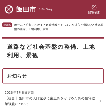
ペ
メ
ー
ニ
ジ
ュ
閲
の
ー
覧
先
を
補
ホーム
>
分類でさがす
>
市政情報
>
やらまいか提言
>
道路など社会基
現在地
頭
飛
助
盤の整備、土地利用、景観
で
ば
す。
し
本
て
文
道路など社会基盤の整備、土地
本
文
利用、景観
へ
お知らせ
2026年7月8日更新
【提言】飯田市の人口減少に歯止めをかけるための住宅政
策強化について