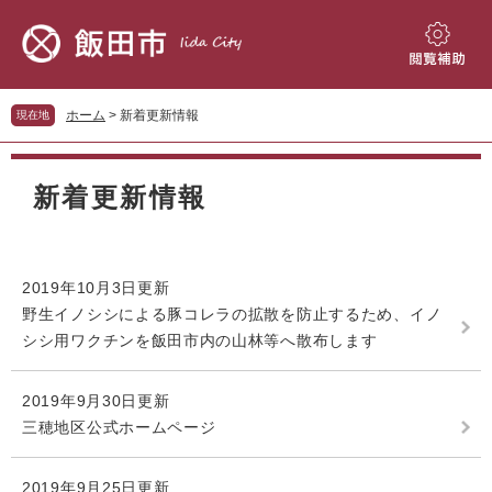
ペ
メ
ー
ニ
ジ
ュ
閲
の
ー
覧
先
を
補
ホーム
>
新着更新情報
現在地
頭
飛
助
で
ば
本
す。
し
文
新着更新情報
て
本
文
へ
2019年10月3日更新
野生イノシシによる豚コレラの拡散を防止するため、イノ
シシ用ワクチンを飯田市内の山林等へ散布します
2019年9月30日更新
三穂地区公式ホームページ
2019年9月25日更新