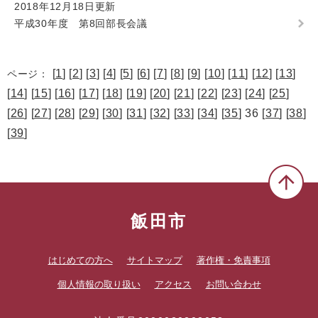
2018年12月18日更新
平成30年度 第8回部長会議
[
1
] [
2
] [
3
] [
4
] [
5
] [
6
] [
7
] [
8
] [
9
] [
10
] [
11
] [
12
] [
13
]
ページ：
[
14
] [
15
] [
16
] [
17
] [
18
] [
19
] [
20
] [
21
] [
22
] [
23
] [
24
] [
25
]
[
26
] [
27
] [
28
] [
29
] [
30
] [
31
] [
32
] [
33
] [
34
] [
35
] 36 [
37
] [
38
]
[
39
]
飯田市
はじめての方へ
サイトマップ
著作権・免責事項
個人情報の取り扱い
アクセス
お問い合わせ