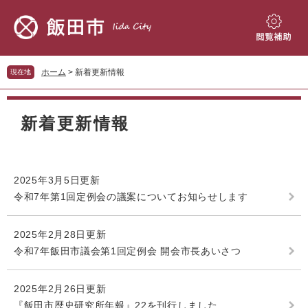
ペ
メ
ー
ニ
ジ
ュ
閲
の
ー
覧
先
を
補
ホーム
>
新着更新情報
現在地
頭
飛
助
で
ば
本
す。
し
文
新着更新情報
て
本
文
へ
2025年3月5日更新
令和7年第1回定例会の議案についてお知らせします
2025年2月28日更新
令和7年飯田市議会第1回定例会 開会市長あいさつ
2025年2月26日更新
『飯田市歴史研究所年報』22を刊行しました