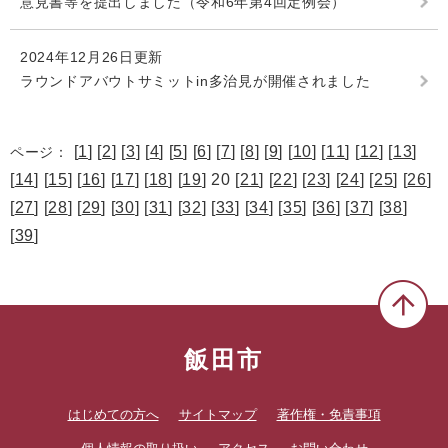
意見書等を提出しました（令和6年第4回定例会）
2024年12月26日更新
ラウンドアバウトサミットin多治見が開催されました
[
1
] [
2
] [
3
] [
4
] [
5
] [
6
] [
7
] [
8
] [
9
] [
10
] [
11
] [
12
] [
13
]
ページ：
[
14
] [
15
] [
16
] [
17
] [
18
] [
19
] 20 [
21
] [
22
] [
23
] [
24
] [
25
] [
26
]
[
27
] [
28
] [
29
] [
30
] [
31
] [
32
] [
33
] [
34
] [
35
] [
36
] [
37
] [
38
]
[
39
]
飯田市
はじめての方へ
サイトマップ
著作権・免責事項