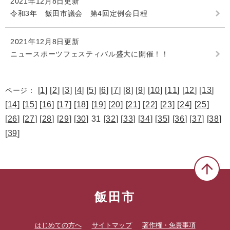
2021年12月8日更新
令和3年 飯田市議会 第4回定例会日程
2021年12月8日更新
ニュースポーツフェスティバル盛大に開催！！
[
1
] [
2
] [
3
] [
4
] [
5
] [
6
] [
7
] [
8
] [
9
] [
10
] [
11
] [
12
] [
13
]
ページ：
[
14
] [
15
] [
16
] [
17
] [
18
] [
19
] [
20
] [
21
] [
22
] [
23
] [
24
] [
25
]
[
26
] [
27
] [
28
] [
29
] [
30
] 31 [
32
] [
33
] [
34
] [
35
] [
36
] [
37
] [
38
]
[
39
]
飯田市
はじめての方へ
サイトマップ
著作権・免責事項