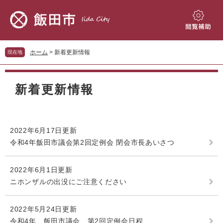
ペ
メ
ー
ニ
ジ
ュ
閲
の
ー
覧
先
を
補
ホーム
>
新着更新情報
現在地
頭
飛
助
で
ば
本
す。
し
文
新着更新情報
て
本
文
へ
2022年6月17日更新
令和4年飯田市議会第2回定例会 閉会市長あいさつ
2022年6月1日更新
ニホンザルの出没にご注意ください
2022年5月24日更新
令和4年 飯田市議会 第2回定例会日程