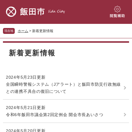
ペ
メ
ー
ニ
ジ
ュ
閲
の
ー
覧
先
を
補
ホーム
>
新着更新情報
現在地
頭
飛
助
で
ば
本
す。
し
文
新着更新情報
て
本
文
へ
2024年5月23日更新
全国瞬時警報システム（Jアラート）と飯田市防災行政無線
との連携不具合の復旧について
2024年5月21日更新
令和6年飯田市議会第2回定例会 開会市長あいさつ
2024年5月20日更新