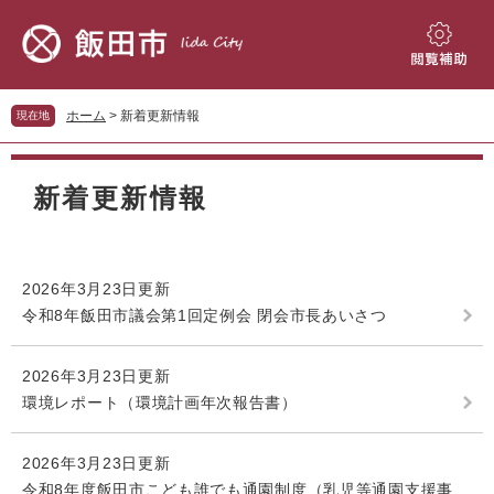
ペ
メ
ー
ニ
ジ
ュ
閲
の
ー
覧
先
を
補
ホーム
>
新着更新情報
現在地
頭
飛
助
で
ば
本
す。
し
文
新着更新情報
て
本
文
へ
2026年3月23日更新
令和8年飯田市議会第1回定例会 閉会市長あいさつ
2026年3月23日更新
環境レポート（環境計画年次報告書）
2026年3月23日更新
令和8年度飯田市こども誰でも通園制度（乳児等通園支援事