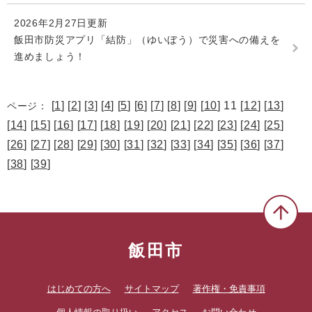
2026年2月27日更新
飯田市防災アプリ「結防」（ゆいぼう）で災害への備えを
進めましょう！
[
1
] [
2
] [
3
] [
4
] [
5
] [
6
] [
7
] [
8
] [
9
] [
10
] 11 [
12
] [
13
]
ページ：
[
14
] [
15
] [
16
] [
17
] [
18
] [
19
] [
20
] [
21
] [
22
] [
23
] [
24
] [
25
]
[
26
] [
27
] [
28
] [
29
] [
30
] [
31
] [
32
] [
33
] [
34
] [
35
] [
36
] [
37
]
[
38
] [
39
]
飯田市
はじめての方へ
サイトマップ
著作権・免責事項