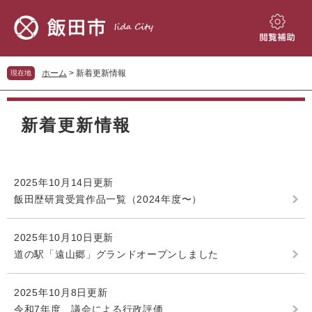
ペ
メ
ー
ニ
ジ
ュ
閲
の
ー
覧
先
を
補
ホーム
>
新着更新情報
現在地
頭
飛
助
で
ば
本
す。
し
文
新着更新情報
て
本
文
へ
2025年10月14日更新
飯田歴研賞受賞作品一覧（2024年度〜）
2025年10月10日更新
道の駅「遠山郷」グランドオープンしました
2025年10月8日更新
令和7年度 議会による行政評価