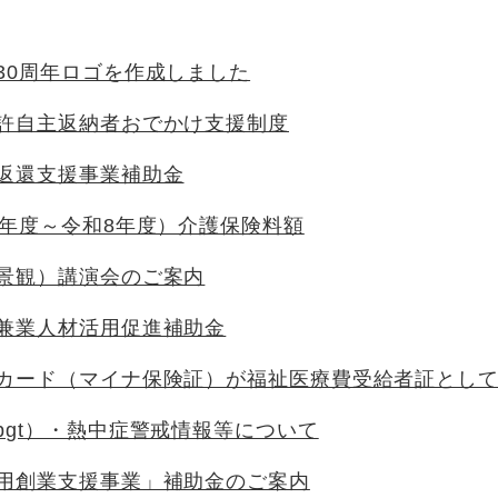
30周年ロゴを作成しました
許自主返納者おでかけ支援制度
返還支援事業補助金
6年度～令和8年度）介護保険料額
景観）講演会のご案内
兼業人材活用促進補助金
カード（マイナ保険証）が福祉医療費受給者証とし
bgt）・熱中症警戒情報等について
用創業支援事業」補助金のご案内