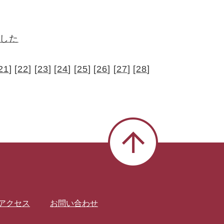
ました
21
] [
22
] [
23
] [
24
] [
25
] [
26
] [
27
] [
28
]
アクセス
お問い合わせ