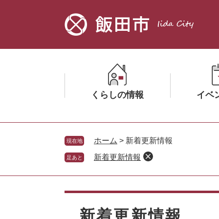
ペ
メ
ー
ニ
ジ
ュ
の
ー
先
を
頭
飛
で
ば
す。
し
くらしの情報
イベ
て
本
文
メ
メ
へ
ニ
ニ
ホーム
>
新着更新情報
現在地
ュ
ュ
新着更新情報
足あと
ー
ー
を
を
ひ
ひ
本
ら
ら
文
く
く
新着更新情報