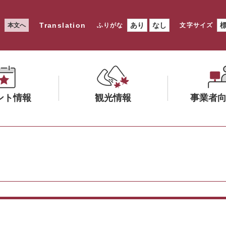
Translation
あり
なし
本文へ
ふりがな
文字サイズ
ント情報
観光情報
事業者
メ
メ
ニ
ニ
ュ
ュ
ー
ー
を
を
ひ
ひ
ら
ら
く
く