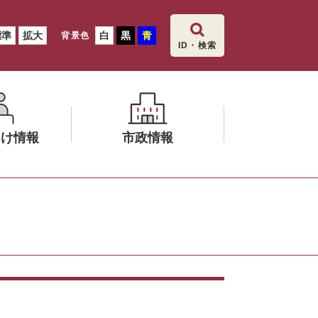
標準
拡大
白
黒
青
背景色
ID・検索
向け情報
市政情報
メ
ニ
ュ
ー
を
ひ
ら
く