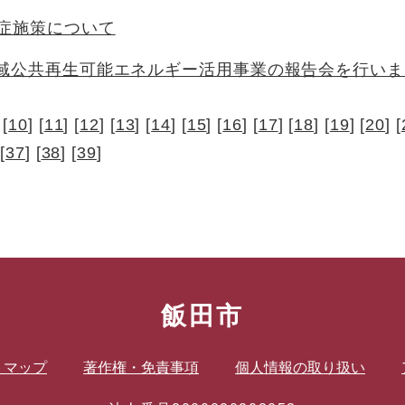
症施策について
地域公共再生可能エネルギー活用事業の報告会を行い
 [
10
] [
11
] [
12
] [
13
] [
14
] [
15
] [
16
] [
17
] [
18
] [
19
] [
20
] [
 [
37
] [
38
] [
39
]
飯田市
トマップ
著作権・免責事項
個人情報の取り扱い