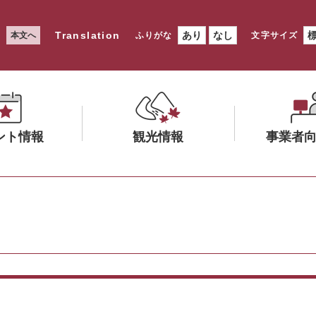
Translation
あり
なし
本文へ
ふりがな
文字サイズ
ント情報
観光情報
事業者
メ
メ
ニ
ニ
ュ
ュ
ー
ー
を
を
ひ
ひ
ら
ら
く
く