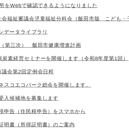
箇所をWebで確認できるようになりました
社会福祉審議会児童福祉分科会（飯田市版 こども・
ンデータライブラリ
1（第三次） 飯田市健康増進計画
脱炭素経営セミナーを開催します（令和8年度第1回）
市議会第2回定例会日程
ネスコエコパーク総会を開催します。
受入候補地を募集します
税申告（住民税申告）をスマホから
証明書（所得証明書）のご案内