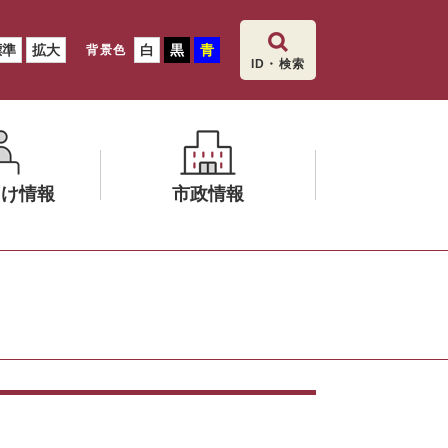
標準
拡大
白
黒
青
背景色
ID・検索
向け情報
市政情報
メ
ニ
ュ
ー
を
ひ
ら
く