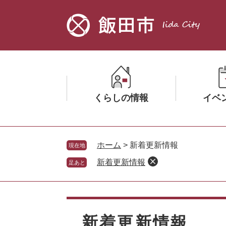
ペ
メ
ー
ニ
ジ
ュ
の
ー
先
を
頭
飛
で
ば
す。
し
くらしの情報
イベ
て
本
文
メ
メ
へ
ニ
ニ
ホーム
>
新着更新情報
現在地
ュ
ュ
新着更新情報
足あと
ー
ー
を
を
ひ
ひ
本
ら
ら
文
く
く
新着更新情報