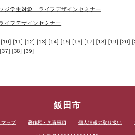
ッジ学生対象 ライフデザインセミナー
ライフデザインセミナー
 [
10
] [
11
] [
12
] [
13
] [
14
] [
15
] [
16
] [
17
] [
18
] [
19
] [
20
] [
 [
37
] [
38
] [
39
]
飯田市
トマップ
著作権・免責事項
個人情報の取り扱い