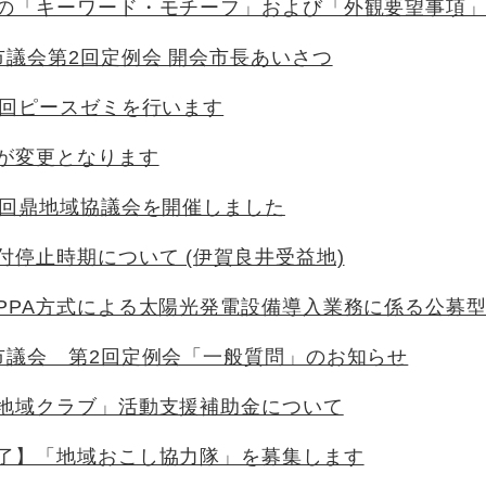
の「キーワード・モチーフ」および「外観要望事項
市議会第2回定例会 開会市長あいさつ
2回ピースゼミを行います
が変更となります
1回鼎地域協議会を開催しました
付停止時期について (伊賀良井受益地)
PPA方式による太陽光発電設備導入業務に係る公募
市議会 第2回定例会「一般質問」のお知らせ
地域クラブ」活動支援補助金について
了】「地域おこし協力隊」を募集します