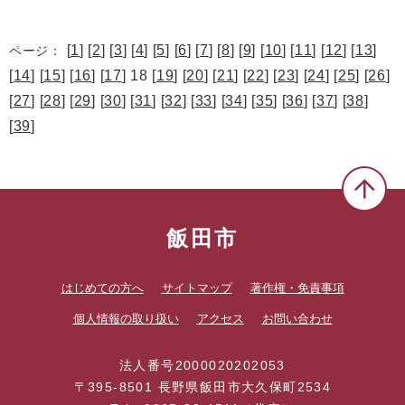
[
1
] [
2
] [
3
] [
4
] [
5
] [
6
] [
7
] [
8
] [
9
] [
10
] [
11
] [
12
] [
13
]
ページ：
[
14
] [
15
] [
16
] [
17
] 18 [
19
] [
20
] [
21
] [
22
] [
23
] [
24
] [
25
] [
26
]
[
27
] [
28
] [
29
] [
30
] [
31
] [
32
] [
33
] [
34
] [
35
] [
36
] [
37
] [
38
]
[
39
]
飯田市
はじめての方へ
サイトマップ
著作権・免責事項
個人情報の取り扱い
アクセス
お問い合わせ
法人番号2000020202053
〒395-8501 長野県飯田市大久保町2534