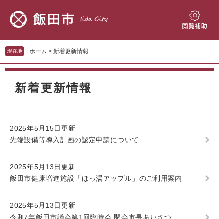
ペ
メ
ー
ニ
ジ
ュ
閲
の
ー
覧
先
を
補
ホーム
>
新着更新情報
現在地
頭
飛
助
で
ば
本
す。
し
文
新着更新情報
て
本
文
へ
2025年5月15日更新
先端設備等導入計画の認定申請について
2025年5月13日更新
飯田市健康増進施設「ほっ湯アップル」のご利用案内
2025年5月13日更新
令和7年飯田市議会第1回臨時会 閉会市長あいさつ