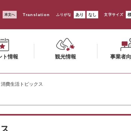
Translation
あり
なし
本文へ
ふりがな
文字サイズ
ント情報
観光情報
事業者
メ
メ
ニ
ニ
>
消費生活トピックス
ュ
ュ
ー
ー
を
を
ひ
ひ
ら
ら
く
く
クス