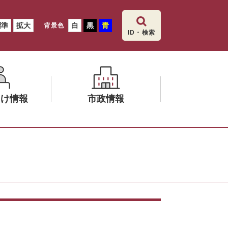
標準
拡大
白
黒
青
背景色
ID・検索
向け情報
市政情報
メ
ニ
ュ
ー
を
ひ
ら
く