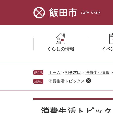
ペ
メ
ー
ニ
ジ
ュ
の
ー
先
を
頭
飛
で
ば
す。
し
くらしの情報
イベ
て
本
文
メ
メ
へ
ニ
ニ
ホーム
>
相談窓口
>
消費生活情報
現在地
ュ
ュ
消費生活トピックス
足あと
ー
ー
を
を
ひ
ひ
本
ら
ら
文
く
く
消費生活トピッ