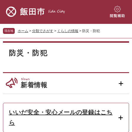
ペ
メ
ー
ニ
ジ
ュ
閲
の
ー
覧
先
を
補
ホーム
>
分類でさがす
>
くらしの情報
>
防災・防犯
現在地
頭
飛
助
で
ば
本
す。
し
文
防災・防犯
て
本
文
へ
新着情報
いいだ安全・安心メールの登録はこち
ら