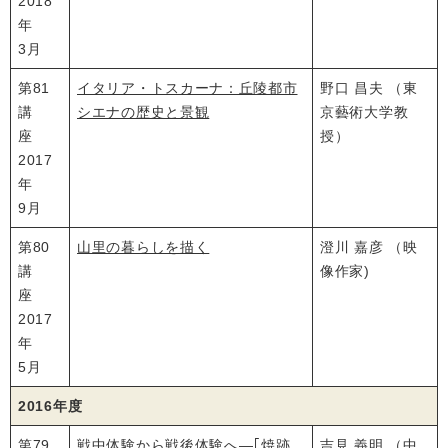
2018
年
3月
第81
イタリア・トスカーナ：丘陵都市
野口 昌夫 （東
講
シエナの歴史と景観
京藝術大学教
座
授）
2017
年
9月
第80
山里の暮らしを描く
澄川 嘉彦 （映
講
像作家)
座
2017
年
5月
2016年度
第79
戦中体験から戦後体験へ―｢焼跡
吉見 義明 （中