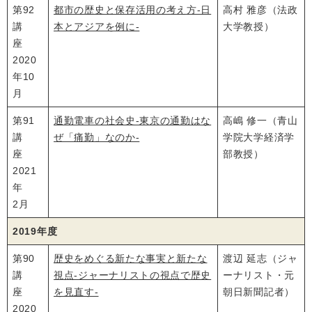
第92
都市の歴史と保存活用の考え方‐日
高村 雅彦（法政
講
本とアジアを例に‐
大学教授）
座
2020
年10
月
第91
通勤電車の社会史‐東京の通勤はな
高嶋 修一（青山
講
ぜ「痛勤」なのか‐
学院大学経済学
座
部教授）
2021
年
2月
2019年度
第90
歴史をめぐる新たな事実と新たな
渡辺 延志（ジャ
講
視点‐ジャーナリストの視点で歴史
ーナリスト・元
座
を見直す‐
朝日新聞記者）
2020