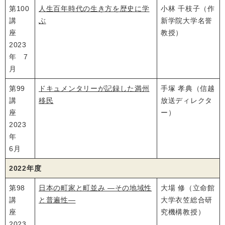
第100
人生百年時代の生き方を歴史に学
小林 千枝子（作
講
ぶ
新学院大学名誉
座
教授）
2023
年 7
月
第99
ドキュメンタリーが記録した満州
手塚 孝典（信越
講
移民
放送ディレクタ
座
ー）
2023
年
6月
2022年度
第98
日本の町家と町並み ―その地域性
大場 修（立命館
講
と普遍性―
大学衣笠総合研
座
究機構教授）
2023