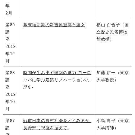
年
2月
第89
幕末維新期の新吉原遊郭と遊女
横山 百合子（国
講
立歴史民俗博物
座
館教授）
2019
年12
月
第88
時間が生み出す建築の魅力‐ヨーロ
加藤 耕一（東京
講
ッパに学ぶ建築リノベーションの
大学教授）
座
歴史‐
2019
年10
月
第87
戦前日本の農村社会をどうみるか‐
小島 庸平（東京
講
長野県に視座を据えて‐
大学講師）