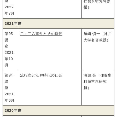
座
社会系研究科教
2022
授）
年7月
2021年度
第95
二・二六事件とその時代
須崎 慎一（神戸
講
大学名誉教授）
座
2021
年10
月
第94
流行病と江戸時代の社会
海原 亮（住友史
講
料館主席研究
座
員）
2021
年6月
2020年度