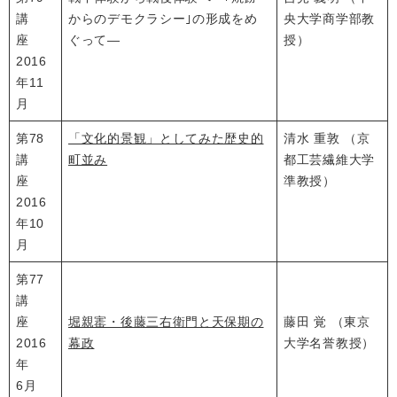
講
からのデモクラシー｣の形成をめ
央大学商学部教
座
ぐって―
授）
2016
年11
月
第78
「文化的景観」としてみた歴史的
清水 重敦 （京
講
町並み
都工芸繊維大学
座
準教授）
2016
年10
月
第77
講
座
堀親寚・後藤三右衛門と天保期の
藤田 覚 （東京
2016
幕政
大学名誉教授）
年
6月