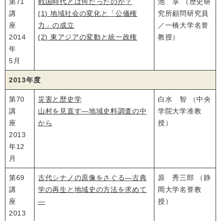
第71
戦国時代とは何だったのか？
池 享 （歴史研
講
(1) 地域社会の変化と「公儀権
究所顧問研究員
座
力」の成立
／一橋大学名誉
2014
(2) 東アジアの変動と統一政権
教授）
年
5月
2013年度
第70
災害と歴史学
白水 智 （中央
講
山村を見直す―地域史料調査の中
学院大学准教
座
から
授）
2013
年12
月
第69
古代シナノの原像をさぐる―古典
原 秀三郎 （静
講
学の再生と地域史の方法を求めて
岡大学名誉教
座
―
授）
2013