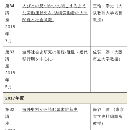
第84
人びとの息づかいの聞こえるよう
三輪 泰史（大
講
な労働運動史を‐紡績労働者の人間
阪教育大学名誉
座
関係と社会意識‐
教授）
2018
年
7月
第83
遊郭社会史研究の射程‐近世～近代
佐賀 朝（大阪
講
移行期を中心に‐
市立大学教授）
座
2018
年
5月
2017年度
第82
海外史料から読む幕末維新史
保谷 徹 （東京
講
大学史料編纂所
座
教授）