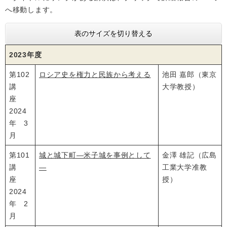
へ移動します。
表のサイズを切り替える
2023年度
第102
ロシア史を権力と民族から考える
池田 嘉郎（東京
講
大学教授）
座
2024
年 3
月
第101
城と城下町―米子城を事例として
金澤 雄記（広島
講
―
工業大学准教
座
授）
2024
年 2
月