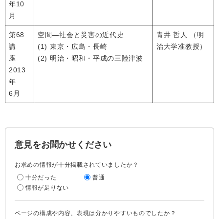
年10
月
第68
空間―社会と災害の近代史
青井 哲人 （明
講
(1) 東京・広島・長崎
治大学准教授）
座
(2) 明治・昭和・平成の三陸津波
2013
年
6月
意見をお聞かせください
お求めの情報が十分掲載されていましたか？
十分だった
普通
情報が足りない
ページの構成や内容、表現は分かりやすいものでしたか？