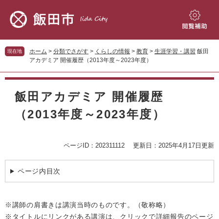
ペ
メ
ー
ニ
ジ
ュ
閲
の
ー
覧
先
を
補
ホーム
>
分類でさがす
>
くらしの情報
>
教育
>
生涯学習・講習
飯田
現在地
頭
飛
助
アカデミア 開催履歴（2013年度～2023年度）
で
ば
す。
し
本
て
文
飯田アカデミア 開催履歴
本
文
（2013年度～2023年度）
へ
ページID：202311112
更新日：2025年4月17日更新
ページ内目次
※講師の肩書きは講演当時のものです。（敬称略）
※タイトルにリンクがある講演は、クリックで詳細報告のページ