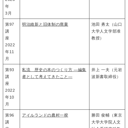
年
3月
第97
明治維新と旧体制の廃棄
池田 勇太（山口
講
大学人文学部准
座
教授）
2022
年11
月
第93
私流 歴史の本のつくり方 ―編集
井上 一夫（元岩
講
者として考えてきたこと―
波新書取締役）
座
2022
年10
月
第96
アイルランドの農村一揆
勝田 俊輔（東京
講
大学大学院人文