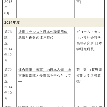
2015
官)
年
6月
2014年度
第73
近世フランスと日本の職業団体
ギヨーム・カレ
講
悪銀と偽銀の江戸時代
（パリ社会科学
座
高等研究所 日本
2014
学研究所長）
年12
月
第72
連合国軍（米軍）の日本占領―地
荒 敬 （長野県
講
方軍政部隊と長野県を中心として
短期大学名誉教
座
―
授）
2014
年10
月