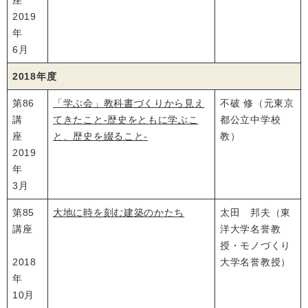
座
2019
年
6月
2018年度
第86
「学ぶ会」教科書づくりから見え
不破 修（元東京
講
てきたこと‐歴史をともに学ぶこ
都公立中学校
座
と、歴史を綴ること‐
教）
2019
年
3月
第85
大地に時を刻む建築のかたち
太田 邦夫（東
講座
洋大学名誉教
授・モノづくり
2018
大学名誉教授）
年
10月