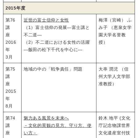
2015年度
第76
近世の富士信仰と女性
梅澤（宮崎） ふ
講
（1）富士信仰の発展―富士講と
み子 （恵泉女学
座
不二道―
園大学名誉教
2016
（2）不二道における女性の活躍
授）
年
―飯田の松下千代を中心に―
3月
第75
地域の中の「戦争責任」問題
大串 潤児 （信
講
州大学人文学部
座
准教授）
2015
年
8月
第74
魅力ある風景を未来へ
鈴木 地平 (文化
講
－文化的景観の見方、守り方、使
庁記念物課世界
座
い方－
文化遺産室付技