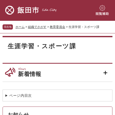
ペ
メ
ー
ニ
ジ
ュ
閲
の
ー
覧
先
を
補
ホーム
>
組織でさがす
>
教育委員会
>
生涯学習・スポーツ課
現在地
頭
飛
助
で
ば
本
す。
し
文
生涯学習・スポーツ課
て
本
文
へ
新着情報
ページ内目次
お知らせ